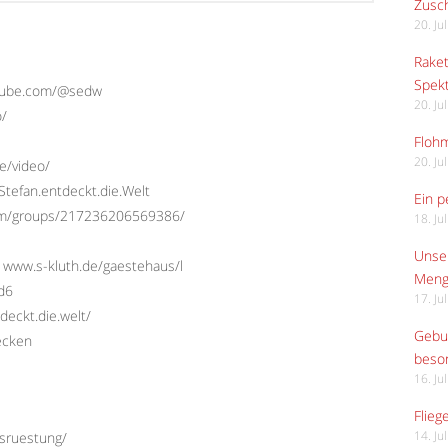
Zusch
20. Ju
Raket
Spekt
utube.com/@sedw
20. Ju
o/
Flohm
20. Ju
e/video/
tefan.entdeckt.die.Welt
Ein p
com/groups/217236206569386/
18. Ju
Unser
 www.s-kluth.de/gaestehaus/l
Meng
Ed6
17. Ju
deckt.die.welt/
Gebur
ecken
beso
16. Ju
Flieg
usruestung/
14. Ju