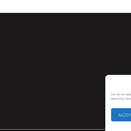
Um dir ein opt
wünschst, könn
AKZEP