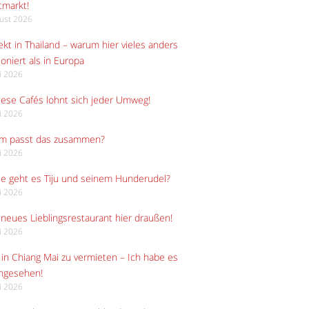
tmarkt!
gust 2026
kt in Thailand – warum hier vieles anders
ioniert als in Europa
li 2026
iese Cafés lohnt sich jeder Umweg!
li 2026
m passt das zusammen?
li 2026
e geht es Tiju und seinem Hunderudel?
li 2026
neues Lieblingsrestaurant hier draußen!
li 2026
in Chiang Mai zu vermieten – Ich habe es
angesehen!
li 2026