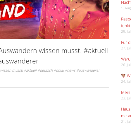
Nach
1. Au
Respe
funkt
29. Ju
Für d
 Auswandern wissen musst! #aktuell
27. Ju
auswanderer
Waru
26. Ju
 wissen musst! #aktuell #deutsch #doku #news #auswanderer
Wi
24. Ju
Mein 
23. Ju
Haus 
mir 
21. Ju