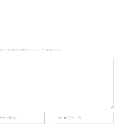
orderliche Felder sind mit
*
markiert
Website
e