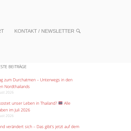
RT
KONTAKT / NEWSLETTER
OPEN
SEARCH
BAR
STE BEITRÄGE
Tag zum Durchatmen – Unterwegs in den
n Nordthailands
gust 2026
ostet unser Leben in Thailand?
Alle
ben im Juli 2026
gust 2026
and verändert sich – Das gibt’s jetzt auf dem