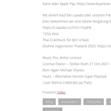
Karte oder Apple Pay: https://www.buymeac
Mit einem Kauf bei Lazada oder unseren Par
(hier bekommen wir eine kleine Vergütung f
https://c.lazada.co.th/t/c.YcyaHk
12Go Asia
Thai-Crashkurs für den Urlaub
Drohne registrieren Thailand 2025: https://
Music Pro, Artlist License
License Owner – Stefan Kluth 21 Oct 2021
Born Again Michael Shynes
Yours – Alternative Version Sajan Nauriyal
I Just Wanna Celebrate Jay Putty
Posted in
Video
Alltag
Auswandern
Chaing Mai
K
verstehen