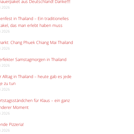
auerpaket aus Deutschland! Danke!!!!
li 2026
enfest in Thailand – Ein traditionelles
akel, das man erlebt haben muss
li 2026
arkt: Chang Phuek Chiang Mai Thailand
li 2026
erfekter Samstagmorgen in Thailand
li 2026
 Alltag in Thailand – heute gab es jede
e zu tun
li 2026
tstagsständchen für Klaus – ein ganz
nderer Moment
li 2026
ende Pizzeria!
li 2026