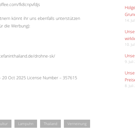
offee.com/fk8cnpvfdjs
Holge
Grund
tnern könnt ihr uns ebenfalls unterstützen
14. Ju
ür die Werbung):
Unser
wirkli
10. Ju
Unser
stefaninthailand.de/drohne-sk/
9. Jul
Unser
 – 20 Oct 2025 License Number – 357615
Preis
8. Jul
ultur
Lampuhn
Thailand
Verneinung