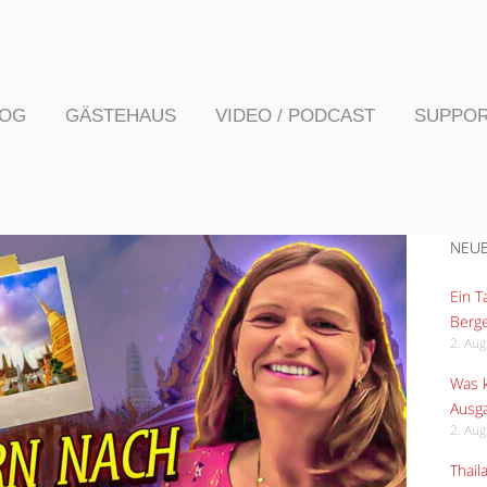
LOG
GÄSTEHAUS
VIDEO / PODCAST
SUPPO
NEUE
Ein 
Berge
2. Au
Was k
Ausga
2. Au
Thail