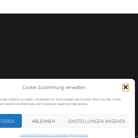
Cookie-Zustimmung verwalten
imales Erlebnis zu bieten, verwenden wir Technologien wie Cookies. Wenn du dies nichts
en bestimmte Merkmale und Funktionen beeinträchtigt werden.
TIEREN
ABLEHNEN
EINSTELLUNGEN ANSEHEN
Cookie-Richtlinie
Datenschutzerklärung
Impressum