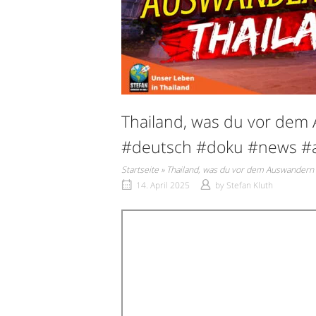
Thailand, was du vor dem
#deutsch #doku #news #
Startseite
»
Thailand, was du vor dem Auswandern
14. April 2025
by
Stefan Kluth