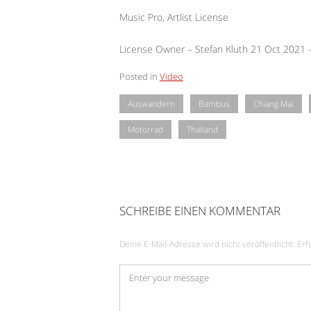
Music Pro, Artlist License
License Owner – Stefan Kluth 21 Oct 2021
Posted in
Video
Auswandern
Bambus
Chiang Mai
Motorrad
Thailand
SCHREIBE EINEN KOMMENTAR
Deine E-Mail-Adresse wird nicht veröffentlicht.
Erf
Kommentar
*