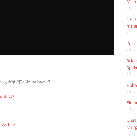
Mein 
23. Ju
Haus 
mir 
21. Ju
Zusch
20. Ju
Raket
Spekt
20. Ju
.goo.gl/KqhPjS4Nmhe2ayoq7
Flohm
20. Ju
om/SEDW
Ein p
18. Ju
Unser
e/video/
Meng
17. Ju