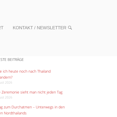
RT
KONTAKT / NEWSLETTER
OPEN
SEARCH
BAR
STE BEITRÄGE
 ich heute noch nach Thailand
andern?
gust 2026
 Zeremonie sieht man nicht jeden Tag
gust 2026
Tag zum Durchatmen – Unterwegs in den
n Nordthailands