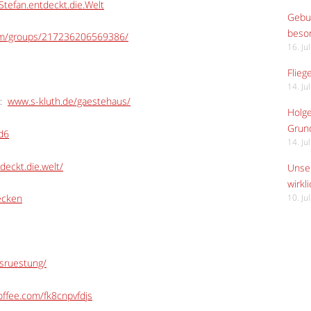
tefan.entdeckt.die.Welt
Gebur
beso
om/groups/217236206569386/
16. Ju
Flieg
14. Ju
:
www.s-kluth.de/gaestehaus/
Holge
Grund
Ed6
14. Ju
deckt.die.welt/
Unser
wirkli
ecken
10. Ju
usruestung/
ffee.com/fk8cnpvfdjs