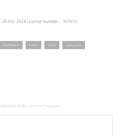
 – 20 Oct 2024 License Number – 357615
Dorfleben
Farm
Gold
Lampuhn
orderliche Felder sind mit
*
markiert