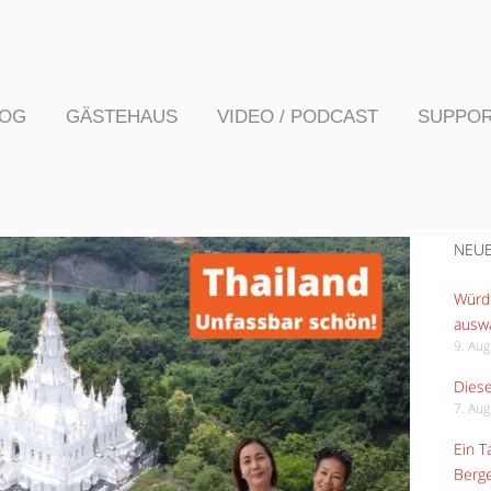
LOG
GÄSTEHAUS
VIDEO / PODCAST
SUPPO
NEUE
Würde
ausw
9. Au
Diese
7. Au
Ein 
Berge