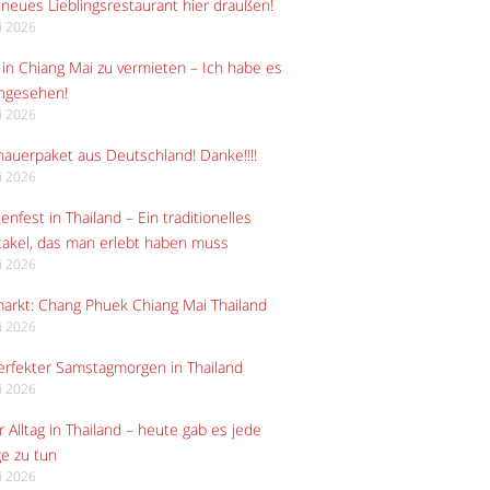
neues Lieblingsrestaurant hier draußen!
li 2026
in Chiang Mai zu vermieten – Ich habe es
angesehen!
li 2026
auerpaket aus Deutschland! Danke!!!!
li 2026
enfest in Thailand – Ein traditionelles
akel, das man erlebt haben muss
li 2026
arkt: Chang Phuek Chiang Mai Thailand
li 2026
erfekter Samstagmorgen in Thailand
li 2026
 Alltag in Thailand – heute gab es jede
e zu tun
li 2026