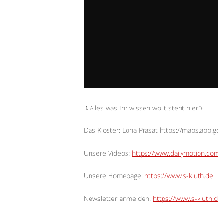
⤹Alles was Ihr wissen wollt steht hier⤵︎
Das Kloster: Loha Prasat https://maps.app
Unsere Videos:
https://www.dailymotion.c
Unsere Homepage:
https://www.s-kluth.de
Newsletter anmelden:
https://www.s-kluth.d