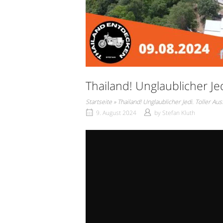
Thailand! Unglaublicher Je
Startseite
»
Thailand! Unglaublicher Jedi. Toller Au
9. August 2024
by
Stefan Kluth