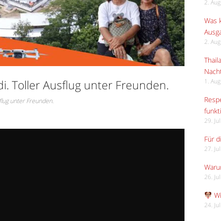
2. Au
Was k
Ausga
2. Au
Thail
Nach
di. Toller Ausflug unter Freunden.
1. Au
Respe
sflug unter Freunden.
funkt
29. Ju
Für d
27. Ju
Waru
26. Ju
Wi
24. Ju