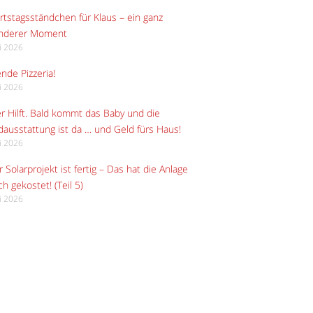
tstagsständchen für Klaus – ein ganz
nderer Moment
li 2026
ende Pizzeria!
li 2026
r Hilft. Bald kommt das Baby und die
ausstattung ist da … und Geld fürs Haus!
li 2026
 Solarprojekt ist fertig – Das hat die Anlage
ch gekostet! (Teil 5)
li 2026