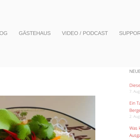
LOG
GÄSTEHAUS
VIDEO / PODCAST
SUPPO
NEUE
Diese
7. Au
Ein 
Berge
2. Au
Was k
Ausga