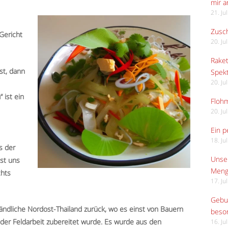
mir 
21. Ju
Zusch
 Gericht
20. Ju
Raket
st, dann
Spekt
20. Ju
 ist ein
Flohm
20. Ju
Ein p
18. Ju
s der
Unser
sst uns
Meng
chts
17. Ju
Gebur
ländliche Nordost-Thailand zurück, wo es einst von Bauern
beso
der Feldarbeit zubereitet wurde. Es wurde aus den
16. Ju