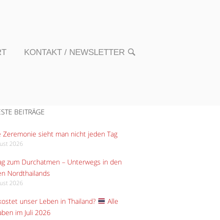
RT
KONTAKT / NEWSLETTER
OPEN
SEARCH
BAR
STE BEITRÄGE
 Zeremonie sieht man nicht jeden Tag
gust 2026
Tag zum Durchatmen – Unterwegs in den
n Nordthailands
gust 2026
ostet unser Leben in Thailand?
Alle
ben im Juli 2026