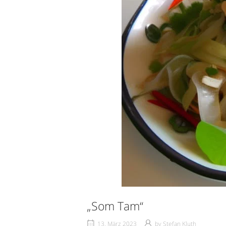
„Som Tam“
13. März 2023
by
Stefan Kluth