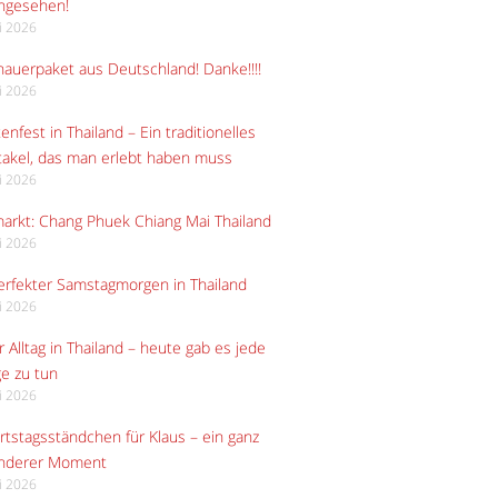
angesehen!
li 2026
auerpaket aus Deutschland! Danke!!!!
li 2026
enfest in Thailand – Ein traditionelles
akel, das man erlebt haben muss
li 2026
arkt: Chang Phuek Chiang Mai Thailand
li 2026
erfekter Samstagmorgen in Thailand
li 2026
 Alltag in Thailand – heute gab es jede
e zu tun
li 2026
tstagsständchen für Klaus – ein ganz
nderer Moment
li 2026