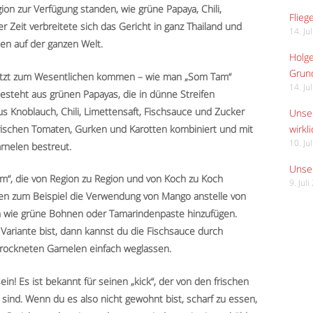
gion zur Verfügung standen, wie grüne Papaya, Chili,
Flieg
 Zeit verbreitete sich das Gericht in ganz Thailand und
14. Ju
en auf der ganzen Welt.
Holge
Grund
 jetzt zum Wesentlichen kommen – wie man „Som Tam“
14. Ju
esteht aus grünen Papayas, die in dünne Streifen
s Knoblauch, Chili, Limettensaft, Fischsauce und Zucker
Unser
frischen Tomaten, Gurken und Karotten kombiniert und mit
wirkli
10. Ju
rnelen bestreut.
Unser
am“, die von Region zu Region und von Koch zu Koch
9. Jul
gen zum Beispiel die Verwendung von Mango anstelle von
n wie grüne Bohnen oder Tamarindenpaste hinzufügen.
ariante bist, dann kannst du die Fischsauce durch
trockneten Garnelen einfach weglassen.
in! Es ist bekannt für seinen „kick“, der von den frischen
 sind. Wenn du es also nicht gewohnt bist, scharf zu essen,