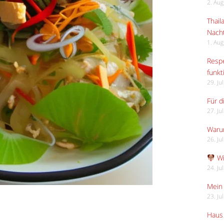
2. Au
Thail
Nach
1. Au
Respe
funkt
29. Ju
Für d
27. Ju
Waru
26. Ju
Wi
24. Ju
Mein 
23. Ju
Haus 