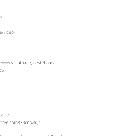
o/
e/video/
 www.s-kluth.de/gaestehaus/l
Ed6
usruest…
offee.com/fk8cnpvfdjs