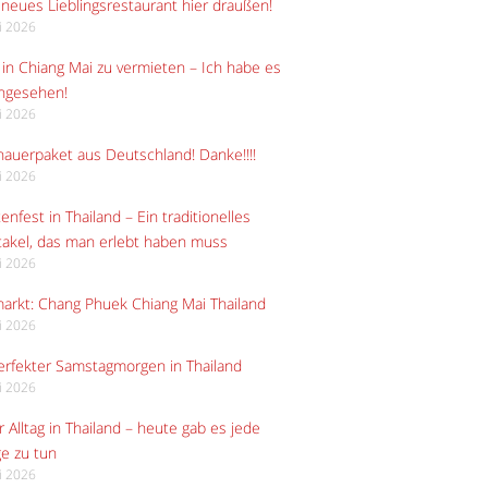
neues Lieblingsrestaurant hier draußen!
li 2026
in Chiang Mai zu vermieten – Ich habe es
angesehen!
li 2026
auerpaket aus Deutschland! Danke!!!!
li 2026
enfest in Thailand – Ein traditionelles
akel, das man erlebt haben muss
li 2026
arkt: Chang Phuek Chiang Mai Thailand
li 2026
erfekter Samstagmorgen in Thailand
li 2026
 Alltag in Thailand – heute gab es jede
e zu tun
li 2026