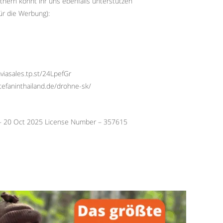
tnern könnt ihr uns ebenfalls unterstützen
ür die Werbung):
viasales.tp.st/24LpefGr
stefaninthailand.de/drohne-sk/
 – 20 Oct 2025 License Number – 357615