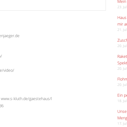
Mein 
23. Ju
Haus 
mir 
21. Ju
enjaeger.de
Zusch
20. Ju
o/
Raket
Spekt
20. Ju
e/video/
Flohm
20. Ju
Ein p
 www.s-kluth.de/gaestehaus/l
18. Ju
Ed6
Unser
Meng
17. Ju