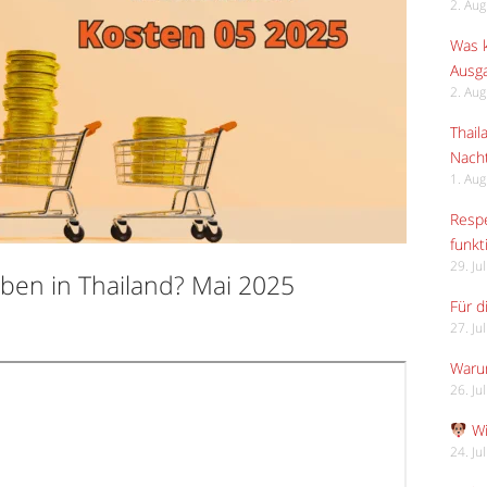
2. Au
Was k
Ausga
2. Au
Thail
Nach
1. Au
Respe
funkt
29. Ju
ben in Thailand? Mai 2025
Für d
27. Ju
Waru
26. Ju
Wi
24. Ju