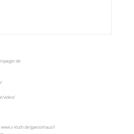
enjaeger.de
o/
e/video/
 www.s-kluth.de/gaestehaus/l