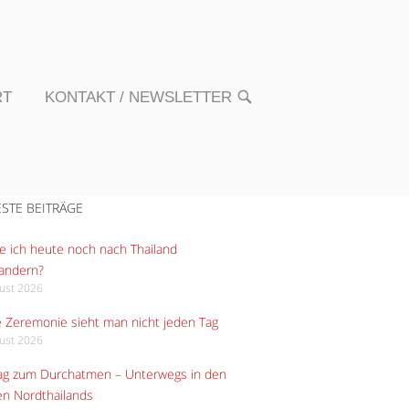
RT
KONTAKT / NEWSLETTER
OPEN
SEARCH
BAR
STE BEITRÄGE
 ich heute noch nach Thailand
andern?
gust 2026
 Zeremonie sieht man nicht jeden Tag
gust 2026
Tag zum Durchatmen – Unterwegs in den
n Nordthailands