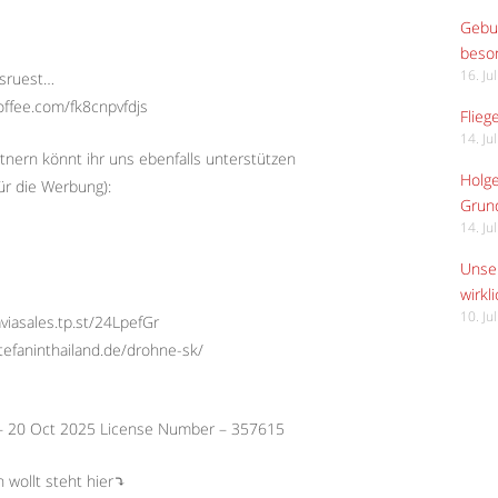
Gebur
beso
16. Ju
usruest…
offee.com/fk8cnpvfdjs
Flieg
14. Ju
tnern könnt ihr uns ebenfalls unterstützen
Holge
ür die Werbung):
Grund
14. Ju
Unser
wirkli
10. Ju
viasales.tp.st/24LpefGr
stefaninthailand.de/drohne-sk/
 – 20 Oct 2025 License Number – 357615
 wollt steht hier⤵︎