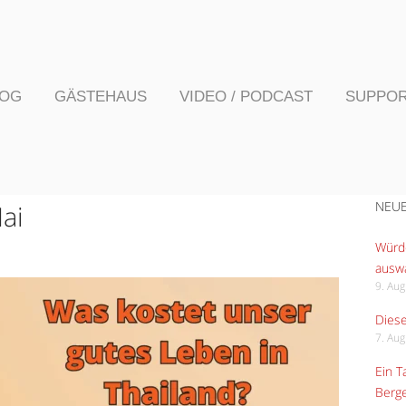
LOG
GÄSTEHAUS
VIDEO / PODCAST
SUPPO
NEUE
ai
Würde
ausw
9. Au
Diese
7. Au
Ein 
Berge