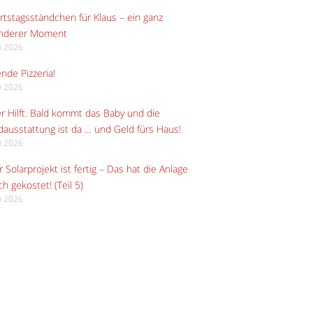
tstagsständchen für Klaus – ein ganz
nderer Moment
li 2026
ende Pizzeria!
li 2026
r Hilft. Bald kommt das Baby und die
ausstattung ist da … und Geld fürs Haus!
li 2026
 Solarprojekt ist fertig – Das hat die Anlage
ch gekostet! (Teil 5)
li 2026