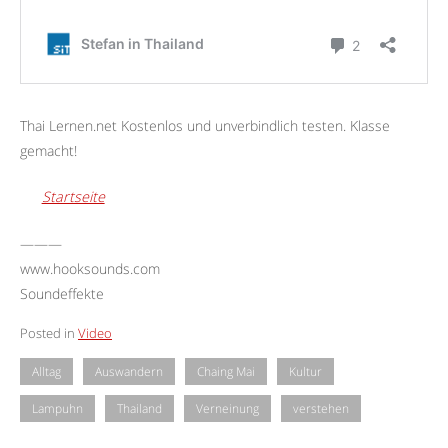
Thai Lernen.net Kostenlos und unverbindlich testen. Klasse
gemacht!
Startseite
———
www.hooksounds.com
Soundeffekte
Posted in
Video
Alltag
Auswandern
Chaing Mai
Kultur
Lampuhn
Thailand
Verneinung
verstehen