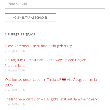
Adresse
Website
NEUESTE BEITRÄGE
Diese Zeremonie sieht man nicht jeden Tag
7. August 2026
Ein Tag zum Durchatmen – Unterwegs in den Bergen
Nordthailands
2. August 2026
Was kostet unser Leben in Thailand?
Alle Ausgaben im Juli
2026
2. August 2026
Thailand verändert sich – Das gibt’s jetzt auf dem Nachtmarkt!
1. August 2026