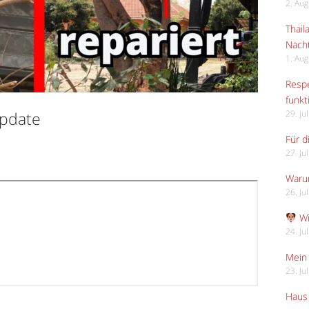
2. Au
Thail
Nach
1. Au
Respe
funkt
pdate
29. Ju
Für d
27. Ju
Waru
26. Ju
Wi
24. Ju
Mein 
23. Ju
Haus 