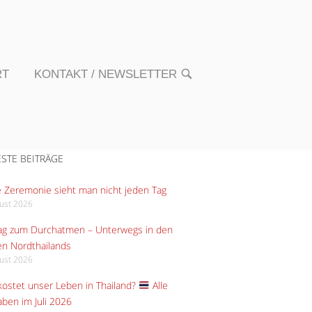
RT
KONTAKT / NEWSLETTER
OPEN
SEARCH
BAR
STE BEITRÄGE
 Zeremonie sieht man nicht jeden Tag
gust 2026
Tag zum Durchatmen – Unterwegs in den
n Nordthailands
gust 2026
ostet unser Leben in Thailand?
Alle
ben im Juli 2026