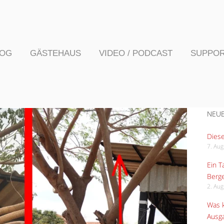
LOG
GÄSTEHAUS
VIDEO / PODCAST
SUPPO
NEUE
Diese
7. Au
Ein 
Berge
2. Au
Was k
Ausga