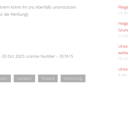
Flieg
tnern könnt ihr uns ebenfalls unterstützen
14. Ju
ür die Werbung):
Holge
Grund
14. Ju
Unser
wirkli
 – 20 Oct 2025 License Number – 357615
10. Ju
Unser
9. Jul
ultur
Lampuhn
Thailand
Verneinung