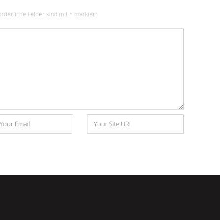
orderliche Felder sind mit
*
markiert
Website
e