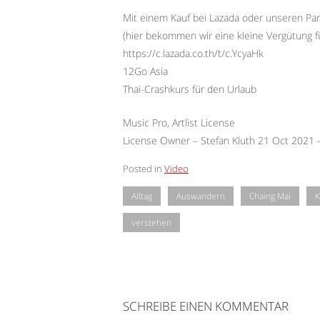
Mit einem Kauf bei Lazada oder unseren Par
(hier bekommen wir eine kleine Vergütung f
https://c.lazada.co.th/t/c.YcyaHk
12Go Asia
Thai-Crashkurs für den Urlaub
Music Pro, Artlist License
License Owner – Stefan Kluth 21 Oct 2021
Posted in
Video
Alltag
Auswandern
Chaing Mai
K
verstehen
SCHREIBE EINEN KOMMENTAR