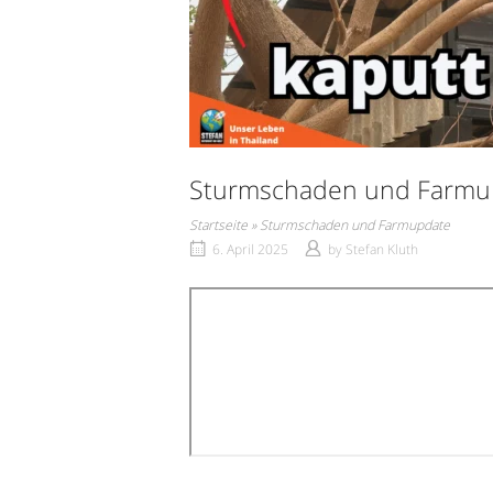
Sturmschaden und Farmu
Startseite
»
Sturmschaden und Farmupdate
6. April 2025
by
Stefan Kluth