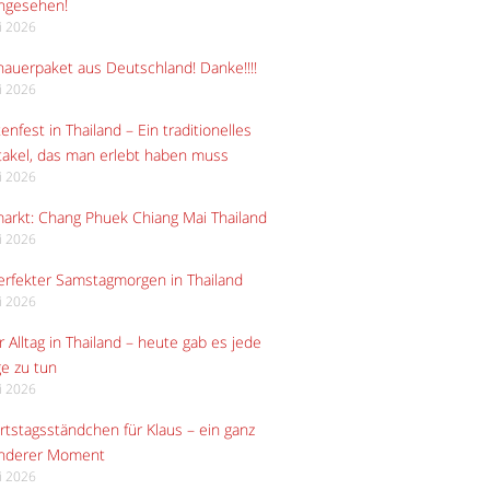
angesehen!
li 2026
auerpaket aus Deutschland! Danke!!!!
li 2026
enfest in Thailand – Ein traditionelles
akel, das man erlebt haben muss
li 2026
arkt: Chang Phuek Chiang Mai Thailand
li 2026
erfekter Samstagmorgen in Thailand
li 2026
 Alltag in Thailand – heute gab es jede
e zu tun
li 2026
tstagsständchen für Klaus – ein ganz
nderer Moment
li 2026