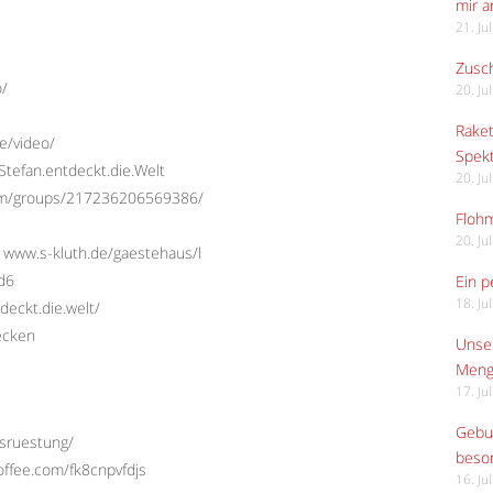
mir 
21. Ju
Zusch
o/
20. Ju
Raket
e/video/
Spekt
tefan.entdeckt.die.Welt
20. Ju
com/groups/217236206569386/
Flohm
20. Ju
 www.s-kluth.de/gaestehaus/l
Ed6
Ein p
18. Ju
deckt.die.welt/
ecken
Unser
Meng
17. Ju
Gebur
usruestung/
beso
offee.com/fk8cnpvfdjs
16. Ju