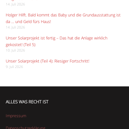
14. Juli 2026
Holger Hilft. Bald kommt das Baby und die Grundausstattung ist
da … und Geld fürs Haus!
14. Juli 2026
Unser Solarprojekt ist fertig – Das hat die Anlage wirklich
gekostet! (Teil 5)
10. Juli 2026
Unser Solarprojekt (Teil 4): Riesiger Fortschritt!
9. Juli 2026
ALLES WAS RECHT IST
Impressum
Datenschutzerklärung