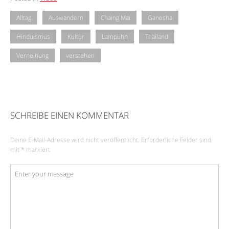
Alltag
Auswandern
Chaing Mai
Ganesha
Hinduismus
Kultur
Lampuhn
Thailand
Verneinung
verstehen
SCHREIBE EINEN KOMMENTAR
Deine E-Mail-Adresse wird nicht veröffentlicht.
Erforderliche Felder sind
mit
*
markiert
Kommentar
*