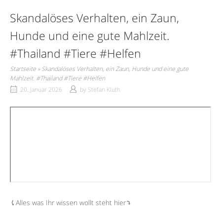
Skandalöses Verhalten, ein Zaun,
Hunde und eine gute Mahlzeit.
#Thailand #Tiere #Helfen
Startseite
»
Skandalöses Verhalten, ein Zaun, Hunde und eine gute
Mahlzeit. #Thailand #Tiere #Helfen
20. Januar 2026
by
Stefan Kluth
⤹Alles was Ihr wissen wollt steht hier⤵︎