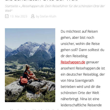
Startseite
»
„Reisehappen.de: Dein Reiseführer für die schönsten Orte der
Welt“
13. Mai 2023
by
Stefan Kluth
Du möchtest auf Reisen
gehen, aber bist noch
unsicher, wohin die Reise
gehen soll? Dann solltest du
dir den Reiseblog
Reisehappen.de
genauer
ansehen! Reisehappen.de ist
ein deutscher Reiseblog, der
von Nina Soentgerath
betrieben wird und dir die
schönsten Orte der Welt
näherbringt. Nina ist eine
leidenschaftliche Reisende