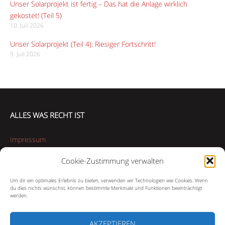
Unser Solarprojekt ist fertig – Das hat die Anlage wirklich
gekostet! (Teil 5)
10. Juli 2026
Unser Solarprojekt (Teil 4): Riesiger Fortschritt!
9. Juli 2026
ALLES WAS RECHT IST
Impressum
Cookie-Zustimmung verwalten
Datenschutzerklärung
Um dir ein optimales Erlebnis zu bieten, verwenden wir Technologien wie Cookies. Wenn
Cookie-Richtlinie (EU)
du dies nichts wünschst, können bestimmte Merkmale und Funktionen beeinträchtigt
werden.
AKZEPTIEREN