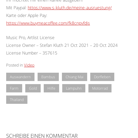
Mit Paypal:
https://www.s-kluth.de/meine-ausruestung/
Karte oder Apple Pay:
https://www.buymeacoffee.com/fk8cnpvfdjs
Music Pro, Artlist License
License Owner – Stefan Kluth 21 Oct 2021 – 20 Oct 2024
License Number – 357615
Posted in
Video
Auswandern
Bambus
Chiang Mai
Dorfleben
Farm
Gold
Hilfe
Lampuhn
Motorrad
Thailand
SCHREIBE EINEN KOMMENTAR