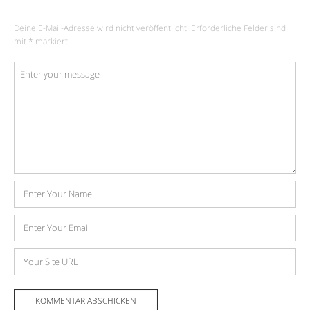
Deine E-Mail-Adresse wird nicht veröffentlicht.
Erforderliche Felder sind
mit
*
markiert
Kommentar
*
Name
E-
Mail-
Adresse
Website