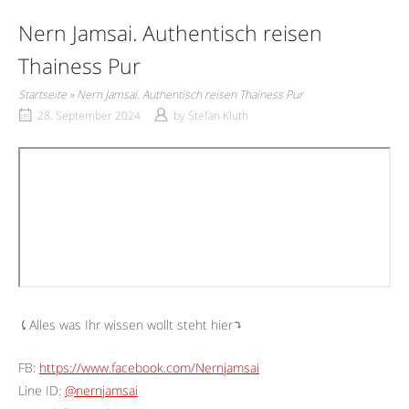
Nern Jamsai. Authentisch reisen
Thainess Pur
Startseite
»
Nern Jamsai. Authentisch reisen Thainess Pur
28. September 2024
by
Stefan Kluth
⤹Alles was Ihr wissen wollt steht hier⤵︎
FB:
https://www.facebook.com/Nernjamsai
Line ID:
@nernjamsai