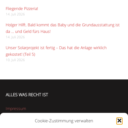
Fliegende Pizzeria!
14. Juli 2026
Holger Hilft. Bald kommt das Baby und die Grundausstattung ist
da … und Geld fürs Haus!
14. Juli 2026
Unser Solarprojekt ist fertig – Das hat die Anlage wirklich
gekostet! (Teil 5)
10. Juli 2026
ALLES WAS RECHT IST
Impressum
Cookie-Zustimmung verwalten
Datenschutzerklärung