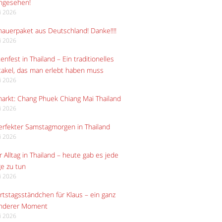
angesehen!
li 2026
auerpaket aus Deutschland! Danke!!!!
li 2026
enfest in Thailand – Ein traditionelles
akel, das man erlebt haben muss
li 2026
arkt: Chang Phuek Chiang Mai Thailand
li 2026
erfekter Samstagmorgen in Thailand
li 2026
 Alltag in Thailand – heute gab es jede
e zu tun
li 2026
tstagsständchen für Klaus – ein ganz
nderer Moment
li 2026