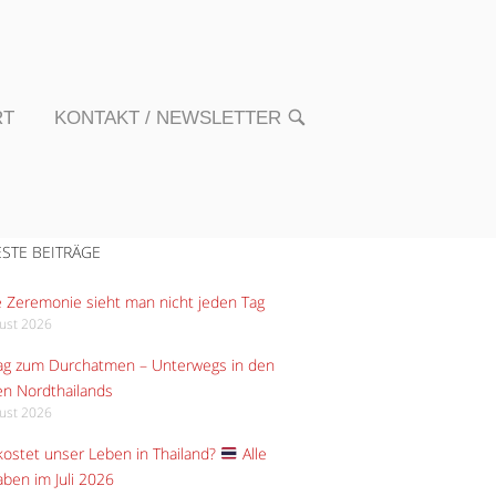
RT
KONTAKT / NEWSLETTER
OPEN
SEARCH
BAR
STE BEITRÄGE
 Zeremonie sieht man nicht jeden Tag
gust 2026
Tag zum Durchatmen – Unterwegs in den
n Nordthailands
gust 2026
ostet unser Leben in Thailand?
Alle
ben im Juli 2026