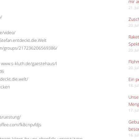
mir 
21. Ju
o/
Zusch
20. Ju
e/video/
Raket
tefan.entdeckt.die.Welt
Spekt
com/groups/217236206569386/
20. Ju
Flohm
 www.s-kluth.de/gaestehaus/l
20. Ju
Ed6
deckt.die.welt/
Ein p
18. Ju
ecken
Unser
Meng
17. Ju
usruestung/
Gebur
offee.com/fk8cnpvfdjs
beso
16. Ju
tnern könnt ihr uns ebenfalls unterstützen