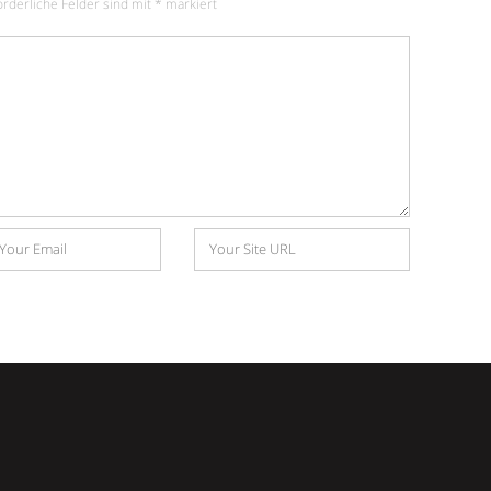
orderliche Felder sind mit
*
markiert
Website
e