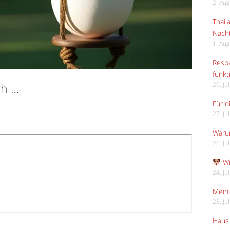
2. Au
Thail
Nach
1. Au
Respe
funkt
ch …
29. Ju
Für d
27. Ju
Waru
26. Ju
Wi
24. Ju
Mein 
23. Ju
Haus 