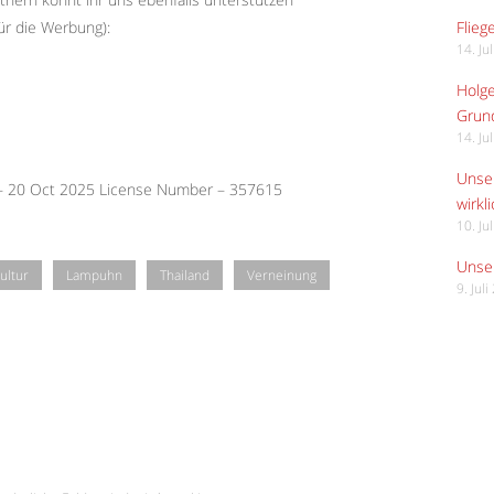
Flieg
ür die Werbung):
14. Ju
Holge
Grund
14. Ju
Unser
 – 20 Oct 2025 License Number – 357615
wirkli
10. Ju
Unser
ultur
Lampuhn
Thailand
Verneinung
9. Jul