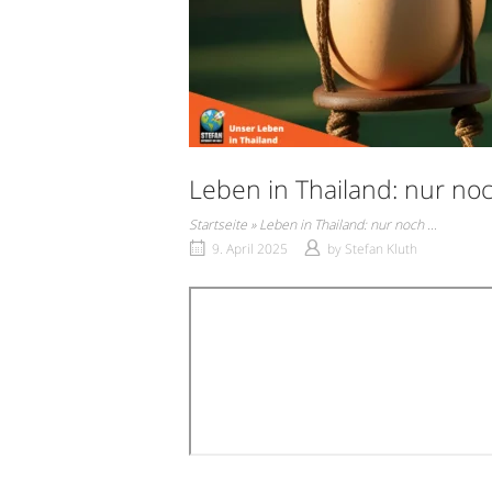
Leben in Thailand: nur no
Startseite
»
Leben in Thailand: nur noch …
9. April 2025
by
Stefan Kluth