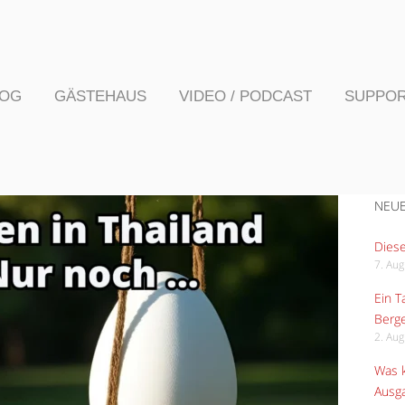
LOG
GÄSTEHAUS
VIDEO / PODCAST
SUPPO
NEUE
Diese
7. Au
Ein 
Berge
2. Au
Was k
Ausga