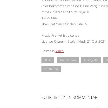
(hier bekommen wir eine kleine Vergütung f
https://c.lazada.co.th/t/c.YcyaHk
12Go Asia
Thai-Crashkurs für den Urlaub
Music Pro, Artlist License
License Owner – Stefan Kluth 21 Oct 2021
Posted in
Video
Alltag
Auswandern
Chaing Mai
K
verstehen
SCHREIBE EINEN KOMMENTAR