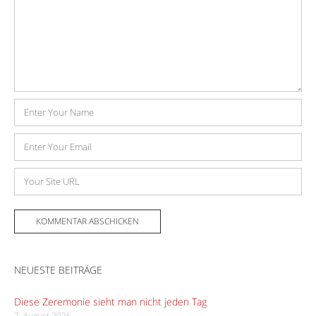
*
Name
E-
Mail-
Adresse
Website
NEUESTE BEITRÄGE
Diese Zeremonie sieht man nicht jeden Tag
7. August 2026