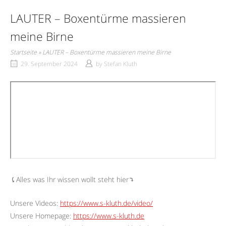
LAUTER – Boxentürme massieren
meine Birne
Startseite
»
LAUTER – Boxentürme massieren meine Birne
29. September 2024
by
Stefan Kluth
⤹Alles was Ihr wissen wollt steht hier⤵︎
Unsere Videos:
https://www.s-kluth.de/video/
Unsere Homepage:
https://www.s-kluth.de