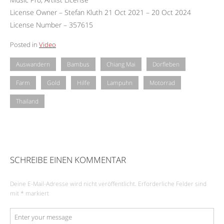
License Owner – Stefan Kluth 21 Oct 2021 – 20 Oct 2024
License Number – 357615
Posted in
Video
Auswandern
Bambus
Chiang Mai
Dorfleben
Farm
Gold
Hilfe
Lampuhn
Motorrad
Thailand
SCHREIBE EINEN KOMMENTAR
Deine E-Mail-Adresse wird nicht veröffentlicht.
Erforderliche Felder sind
mit
*
markiert
Kommentar