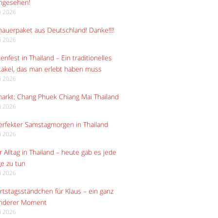
angesehen!
li 2026
auerpaket aus Deutschland! Danke!!!!
li 2026
enfest in Thailand – Ein traditionelles
akel, das man erlebt haben muss
li 2026
arkt: Chang Phuek Chiang Mai Thailand
li 2026
erfekter Samstagmorgen in Thailand
li 2026
 Alltag in Thailand – heute gab es jede
e zu tun
li 2026
tstagsständchen für Klaus – ein ganz
nderer Moment
li 2026