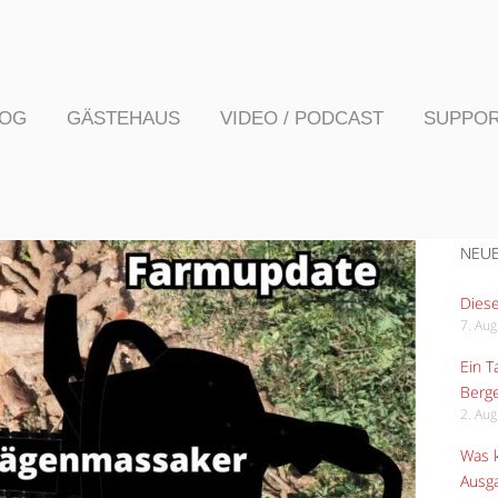
LOG
GÄSTEHAUS
VIDEO / PODCAST
SUPPO
NEUE
Diese
7. Au
Ein 
Berge
2. Au
Was k
Ausga