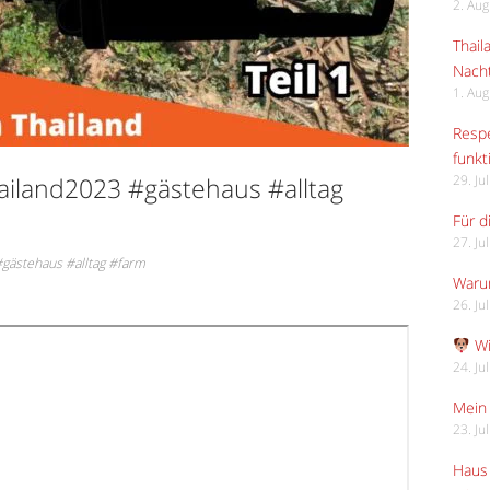
2. Au
Thail
Nach
1. Au
Respe
funkt
iland2023 #gästehaus #alltag
29. Ju
Für d
27. Ju
gästehaus #alltag #farm
Waru
26. Ju
Wi
24. Ju
Mein 
23. Ju
Haus 