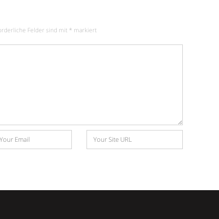
orderliche Felder sind mit
*
markiert
Website
e