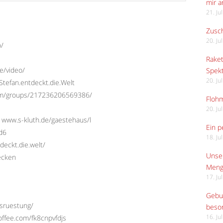
mir 
21. Ju
Zusch
20. Ju
o/
Raket
e/video/
Spekt
20. Ju
tefan.entdeckt.die.Welt
com/groups/217236206569386/
Flohm
20. Ju
 www.s-kluth.de/gaestehaus/l
Ein p
Ed6
18. Ju
deckt.die.welt/
Unser
ecken
Meng
17. Ju
Gebur
usruestung/
beso
offee.com/fk8cnpvfdjs
16. Ju