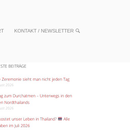
RT
KONTAKT / NEWSLETTER
OPEN
SEARCH
BAR
STE BEITRÄGE
 Zeremonie sieht man nicht jeden Tag
gust 2026
Tag zum Durchatmen – Unterwegs in den
n Nordthailands
gust 2026
ostet unser Leben in Thailand?
Alle
ben im Juli 2026