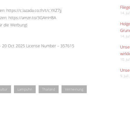
Flieg
: https://c.lazada.co.th/t/c.YXZ7jj
14. Ju
tzen: https://amzn.to/3GAmH8A
Holge
ür die Werbung!
Grund
14. Ju
 – 20 Oct 2025 License Number – 357615
Unser
wirkli
10. Ju
Unser
9. Jul
ultur
Lampuhn
Thailand
Verneinung