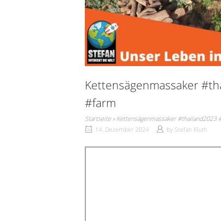
Kettensägenmassaker #tha
#farm
Startseite
»
Kettensägenmassaker #thailand2023 #
14. Dezember 2024
by
Stefan Kluth