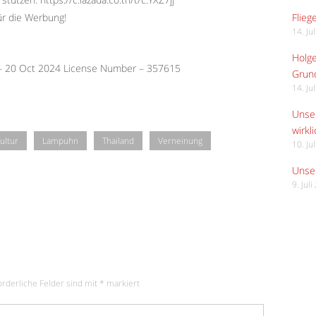
Flieg
ür die Werbung!
14. Ju
Holge
 – 20 Oct 2024 License Number – 357615
Grund
14. Ju
Unser
wirkli
ultur
Lampuhn
Thailand
Verneinung
10. Ju
Unser
9. Jul
orderliche Felder sind mit
*
markiert