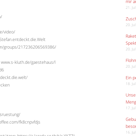
mir 
21. Ju
o/
Zusch
20. Ju
e/video/
Raket
tefan.entdeckt.die.Welt
Spekt
com/groups/217236206569386/
20. Ju
Flohm
 www.s-kluth.de/gaestehaus/l
20. Ju
Ed6
deckt.die.welt/
Ein p
18. Ju
ecken
Unser
Meng
17. Ju
usruestung/
Gebur
offee.com/fk8cnpvfdjs
beso
16. Ju
ützen: https://c.lazada.co.th/t/c.YXZ7jj