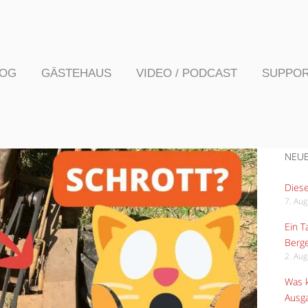
LOG
GÄSTEHAUS
VIDEO / PODCAST
SUPPO
NEUE
Diese
7. Au
Ein 
Berge
2. Au
Was k
Ausga