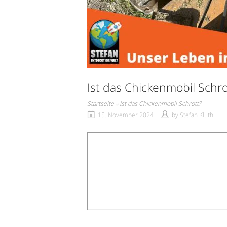
Ist das Chickenmobil Schro
Startseite
»
Ist das Chickenmobil Schrott?
15. November 2024
by
Stefan Kluth