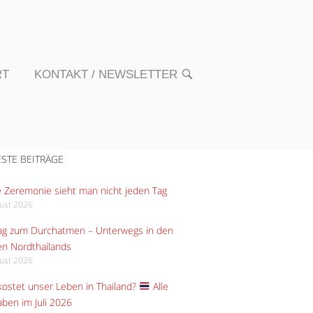
RT
KONTAKT / NEWSLETTER
OPEN
SEARCH
BAR
STE BEITRÄGE
 Zeremonie sieht man nicht jeden Tag
gust 2026
Tag zum Durchatmen – Unterwegs in den
n Nordthailands
gust 2026
ostet unser Leben in Thailand?
Alle
ben im Juli 2026