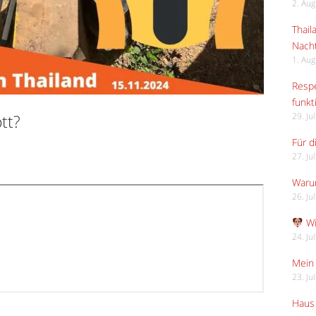
2. Au
Thail
Nach
1. Au
Respe
funkt
tt?
29. Ju
Für d
27. Ju
Waru
26. Ju
Wi
24. Ju
Mein 
23. Ju
Haus 