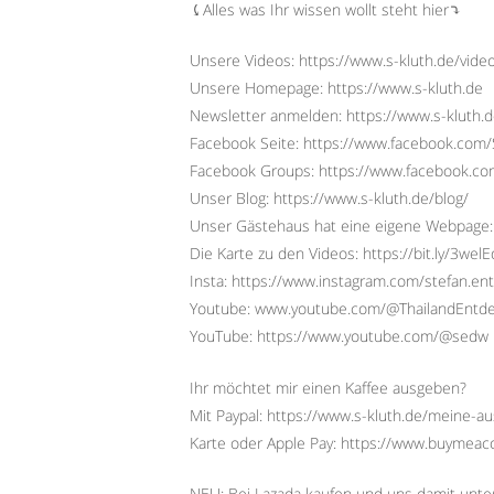
⤹Alles was Ihr wissen wollt steht hier⤵︎
Unsere Videos: https://www.s-kluth.de/vide
Unsere Homepage: https://www.s-kluth.de
Newsletter anmelden: https://www.s-kluth.d
Facebook Seite: https://www.facebook.com/S
Facebook Groups: https://www.facebook.
Unser Blog: https://www.s-kluth.de/blog/
Unser Gästehaus hat eine eigene Webpage:
Die Karte zu den Videos: https://bit.ly/3wel
Insta: https://www.instagram.com/stefan.ent
Youtube: www.youtube.com/@ThailandEntd
YouTube: https://www.youtube.com/@sedw
Ihr möchtet mir einen Kaffee ausgeben?
Mit Paypal: https://www.s-kluth.de/meine-a
Karte oder Apple Pay: https://www.buymeac
NEU: Bei Lazada kaufen und uns damit unterst