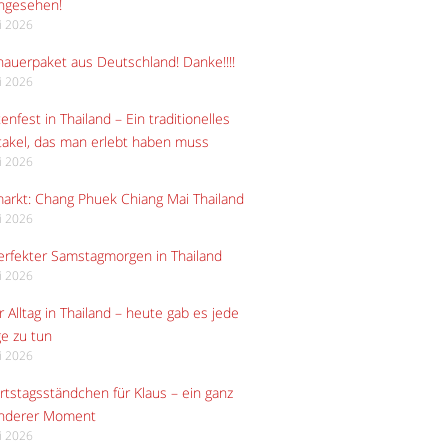
angesehen!
li 2026
auerpaket aus Deutschland! Danke!!!!
li 2026
enfest in Thailand – Ein traditionelles
akel, das man erlebt haben muss
li 2026
arkt: Chang Phuek Chiang Mai Thailand
li 2026
erfekter Samstagmorgen in Thailand
li 2026
 Alltag in Thailand – heute gab es jede
e zu tun
li 2026
tstagsständchen für Klaus – ein ganz
nderer Moment
li 2026