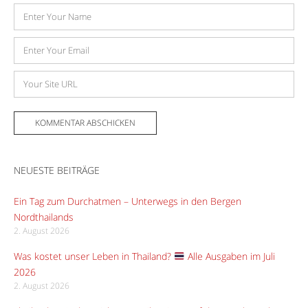
Name
E-
Mail-
Adresse
Website
NEUESTE BEITRÄGE
Ein Tag zum Durchatmen – Unterwegs in den Bergen
Nordthailands
2. August 2026
Was kostet unser Leben in Thailand?
Alle Ausgaben im Juli
2026
2. August 2026