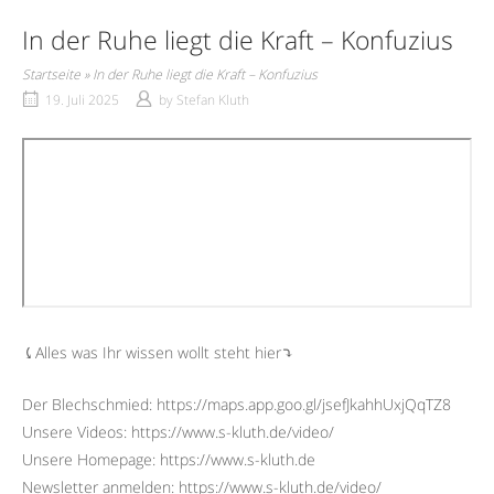
In der Ruhe liegt die Kraft – Konfuzius
Startseite
»
In der Ruhe liegt die Kraft – Konfuzius
19. Juli 2025
by
Stefan Kluth
⤹Alles was Ihr wissen wollt steht hier⤵︎
Der Blechschmied: https://maps.app.goo.gl/jsefJkahhUxjQqTZ8
Unsere Videos: https://www.s-kluth.de/video/
Unsere Homepage: https://www.s-kluth.de
Newsletter anmelden: https://www.s-kluth.de/video/