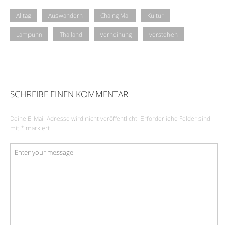
Alltag
Auswandern
Chaing Mai
Kultur
Lampuhn
Thailand
Verneinung
verstehen
SCHREIBE EINEN KOMMENTAR
Deine E-Mail-Adresse wird nicht veröffentlicht.
Erforderliche Felder sind
mit
*
markiert
Kommentar
*