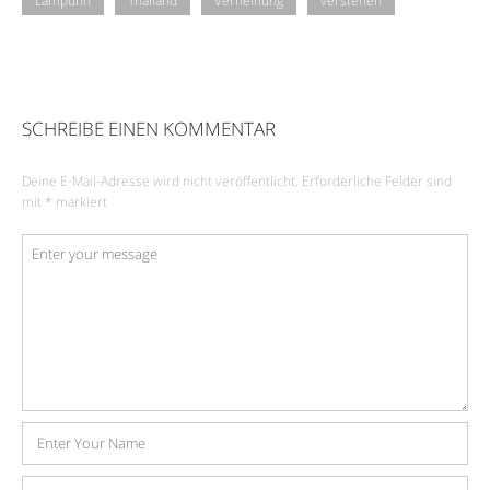
Lampuhn
Thailand
Verneinung
verstehen
SCHREIBE EINEN KOMMENTAR
Deine E-Mail-Adresse wird nicht veröffentlicht.
Erforderliche Felder sind
mit
*
markiert
Kommentar
*
Name
E-