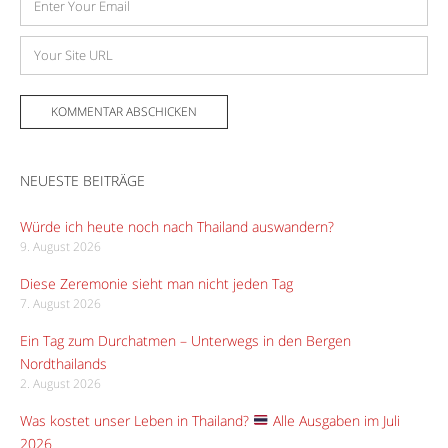
Mail-
Adresse
Website
NEUESTE BEITRÄGE
Würde ich heute noch nach Thailand auswandern?
9. August 2026
Diese Zeremonie sieht man nicht jeden Tag
7. August 2026
Ein Tag zum Durchatmen – Unterwegs in den Bergen
Nordthailands
2. August 2026
Was kostet unser Leben in Thailand?
Alle Ausgaben im Juli
2026