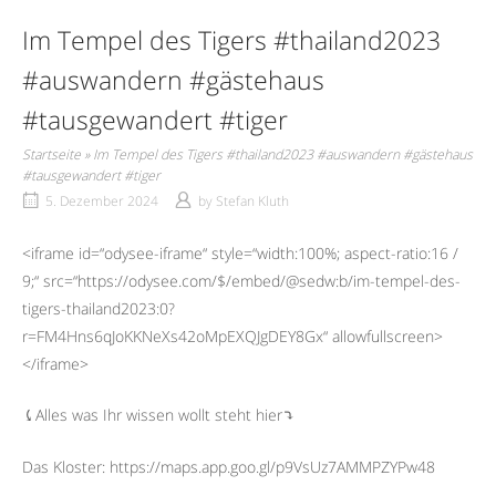
Im Tempel des Tigers #thailand2023
#auswandern #gästehaus
#tausgewandert #tiger
Startseite
»
Im Tempel des Tigers #thailand2023 #auswandern #gästehaus
#tausgewandert #tiger
5. Dezember 2024
by
Stefan Kluth
<iframe id=“odysee-iframe“ style=“width:100%; aspect-ratio:16 /
9;“ src=“https://odysee.com/$/embed/@sedw:b/im-tempel-des-
tigers-thailand2023:0?
r=FM4Hns6qJoKKNeXs42oMpEXQJgDEY8Gx“ allowfullscreen>
</iframe>
⤹Alles was Ihr wissen wollt steht hier⤵︎
Das Kloster: https://maps.app.goo.gl/p9VsUz7AMMPZYPw48