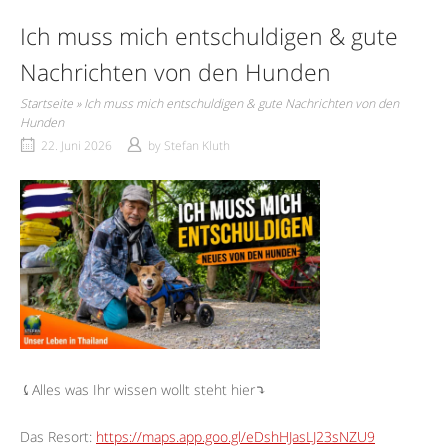
Ich muss mich entschuldigen & gute
Nachrichten von den Hunden
Startseite
»
Ich muss mich entschuldigen & gute Nachrichten von den
Hunden
22. Juni 2026
by
Stefan Kluth
⤹Alles was Ihr wissen wollt steht hier⤵︎
Das Resort:
https://maps.app.goo.gl/eDshHJasLJ23sNZU9