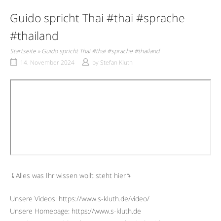
Guido spricht Thai #thai #sprache
#thailand
Startseite
»
Guido spricht Thai #thai #sprache #thailand
14. November 2024
by
Stefan Kluth
⤹Alles was Ihr wissen wollt steht hier⤵︎
Unsere Videos: https://www.s-kluth.de/video/
Unsere Homepage: https://www.s-kluth.de