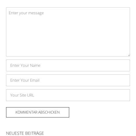
Kommentar
*
Name
E-
Mail-
Adresse
Website
NEUESTE BEITRÄGE