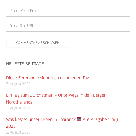
E-
Mail-
Adresse
Website
NEUESTE BEITRÄGE
Diese Zeremonie sieht man nicht jeden Tag
7. August 2026
Ein Tag zum Durchatmen – Unterwegs in den Bergen
Nordthailands
2. August 2026
Was kostet unser Leben in Thailand?
Alle Ausgaben im Juli
2026
2. August 2026