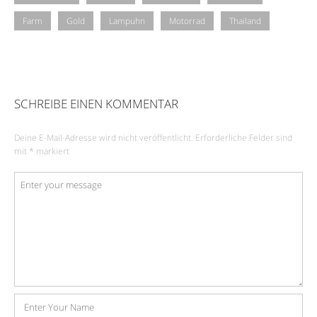
Farm
Gold
Lampuhn
Motorrad
Thailand
SCHREIBE EINEN KOMMENTAR
Deine E-Mail-Adresse wird nicht veröffentlicht.
Erforderliche Felder sind
mit
*
markiert
Kommentar
*
Name