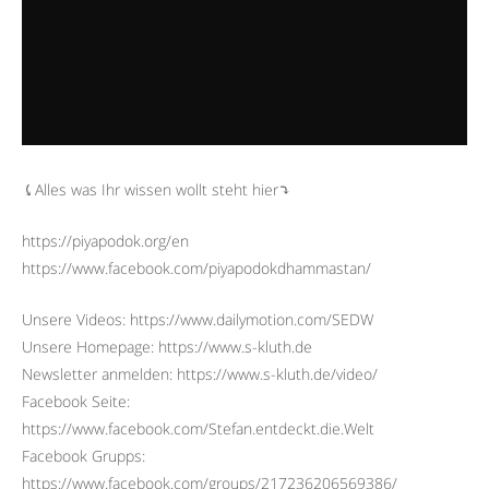
⤹Alles was Ihr wissen wollt steht hier⤵︎
https://piyapodok.org/en
https://www.facebook.com/piyapodokdhammastan/
Unsere Videos: https://www.dailymotion.com/SEDW
Unsere Homepage: https://www.s-kluth.de
Newsletter anmelden: https://www.s-kluth.de/video/
Facebook Seite:
https://www.facebook.com/Stefan.entdeckt.die.Welt
Facebook Grupps:
https://www.facebook.com/groups/217236206569386/