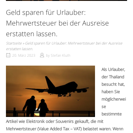
Geld sparen für Urlauber:
Mehrwertsteuer bei der Ausreise
erstatten lassen.
Startseite
»
Geld sparen für Urlauber: Mehrwertsteuer bei der Ausreise
erstatten lassen.
20. März 2023
by
Stefan Kluth
Als Urlauber,
der Thailand
besucht hat,
haben Sie
möglicherwei
se
bestimmte
Artikel wie Elektronik oder Souvenirs gekauft, die mit
Mehrwertsteuer (Value Added Tax – VAT) belastet waren. Wenn