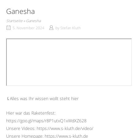
Ganesha
Startseite
»
Ganesha
5. November 2024
by
Stefan Kluth
⤹Alles was Ihr wissen wollt steht hier
Hier war das Raketenfest:
https://goo.gl/maps/r8P1utxQ1xWdXZ628
Unsere Videos: https://www.s-kluth.de/video/
Unsere Homepage: https://www.s-kluth.de