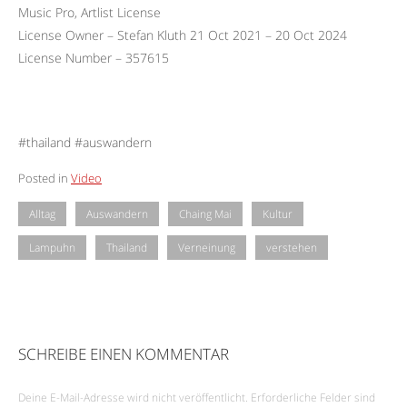
Music Pro, Artlist License
License Owner – Stefan Kluth 21 Oct 2021 – 20 Oct 2024
License Number – 357615
#thailand #auswandern
Posted in
Video
Alltag
Auswandern
Chaing Mai
Kultur
Lampuhn
Thailand
Verneinung
verstehen
SCHREIBE EINEN KOMMENTAR
Deine E-Mail-Adresse wird nicht veröffentlicht.
Erforderliche Felder sind