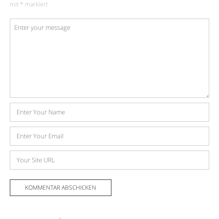
mit
*
markiert
Kommentar
*
Name
E-
Mail-
Adresse
Website