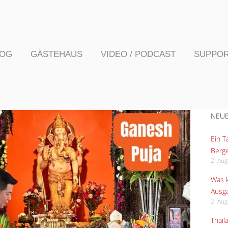
LOG
GÄSTEHAUS
VIDEO / PODCAST
SUPPO
NEUE
Ein 
Berge
2. Au
Was k
Ausga
2. Au
Thail