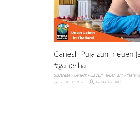
Ganesh Puja zum neuen J
#ganesha
Startseite
»
Ganesh Puja zum neuen Jahr #thaila
2. Januar 2026
by
Stefan Kluth