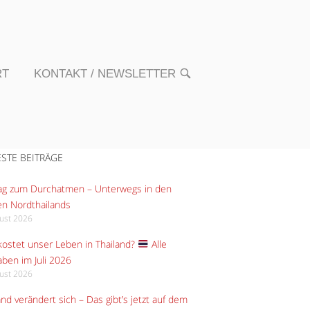
RT
KONTAKT / NEWSLETTER
OPEN
SEARCH
BAR
STE BEITRÄGE
Tag zum Durchatmen – Unterwegs in den
n Nordthailands
gust 2026
ostet unser Leben in Thailand?
Alle
ben im Juli 2026
gust 2026
and verändert sich – Das gibt’s jetzt auf dem