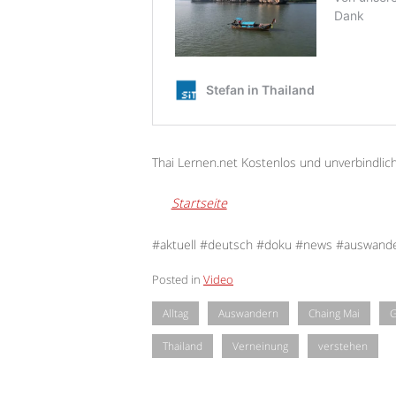
Thai Lernen.net Kostenlos und unverbindlic
Startseite
#aktuell #deutsch #doku #news #auswand
Posted in
Video
Alltag
Auswandern
Chaing Mai
G
Thailand
Verneinung
verstehen