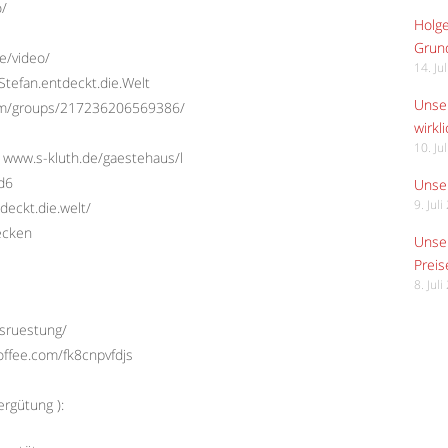
o/
Holge
Grund
e/video/
14. Ju
tefan.entdeckt.die.Welt
Unser
com/groups/217236206569386/
wirkli
10. Ju
 www.s-kluth.de/gaestehaus/l
Ed6
Unser
9. Jul
deckt.die.welt/
ecken
Unser
Preis
8. Jul
usruestung/
offee.com/fk8cnpvfdjs
rgütung ):