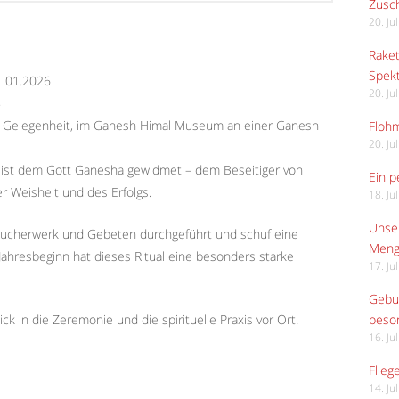
Zusch
20. Ju
Raket
Spekt
1.01.2026
20. Ju
8
re Gelegenheit, im Ganesh Himal Museum an einer Ganesh
Flohm
20. Ju
e ist dem Gott Ganesha gewidmet – dem Beseitiger von
Ein p
 Weisheit und des Erfolgs.
18. Ju
Unser
äucherwerk und Gebeten durchgeführt und schuf eine
Meng
Jahresbeginn hat dieses Ritual eine besonders starke
17. Ju
Gebur
beso
ck in die Zeremonie und die spirituelle Praxis vor Ort.
16. Ju
Flieg
14. Ju