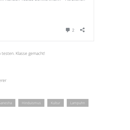
h testen. Klasse gemacht!
erer
anesha
Hinduismus
Kultur
Lampuhn