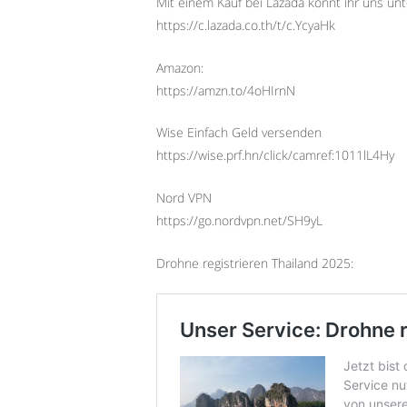
Mit einem Kauf bei Lazada könnt ihr uns unt
https://c.lazada.co.th/t/c.YcyaHk
Amazon:
https://amzn.to/4oHIrnN
Wise Einfach Geld versenden
https://wise.prf.hn/click/camref:1011lL4Hy
Nord VPN
https://go.nordvpn.net/SH9yL
Drohne registrieren Thailand 2025: