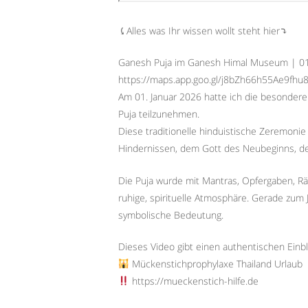
⤹Alles was Ihr wissen wollt steht hier⤵︎
Ganesh Puja im Ganesh Himal Museum | 0
https://maps.app.goo.gl/j8bZh66h55Ae9fhu
Am 01. Januar 2026 hatte ich die besonde
Puja teilzunehmen.
Diese traditionelle hinduistische Zeremoni
Hindernissen, dem Gott des Neubeginns, der
Die Puja wurde mit Mantras, Opfergaben, R
ruhige, spirituelle Atmosphäre. Gerade zum 
symbolische Bedeutung.
Dieses Video gibt einen authentischen Einbli
Mückenstichprophylaxe Thailand Urlaub
https://mueckenstich-hilfe.de