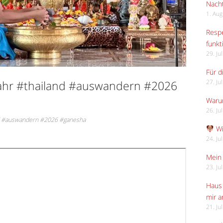
Nach
1. Au
Respe
funkt
29. Ju
Für d
ahr #thailand #auswandern #2026
27. Ju
Waru
26. Ju
nd #auswandern #2026 #ganesha
Wi
24. Ju
Mein 
23. Ju
Haus 
mir 
21. Ju