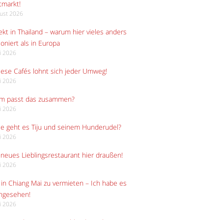
tmarkt!
gust 2026
kt in Thailand – warum hier vieles anders
ioniert als in Europa
li 2026
iese Cafés lohnt sich jeder Umweg!
li 2026
m passt das zusammen?
li 2026
e geht es Tiju und seinem Hunderudel?
li 2026
neues Lieblingsrestaurant hier draußen!
li 2026
in Chiang Mai zu vermieten – Ich habe es
angesehen!
li 2026