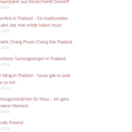
auerpaket aus Deutschland! Danke!!!!
li 2026
enfest in Thailand – Ein traditionelles
akel, das man erlebt haben muss
li 2026
arkt: Chang Phuek Chiang Mai Thailand
li 2026
erfekter Samstagmorgen in Thailand
li 2026
 Alltag in Thailand – heute gab es jede
e zu tun
li 2026
tstagsständchen für Klaus – ein ganz
nderer Moment
li 2026
ende Pizzeria!
li 2026