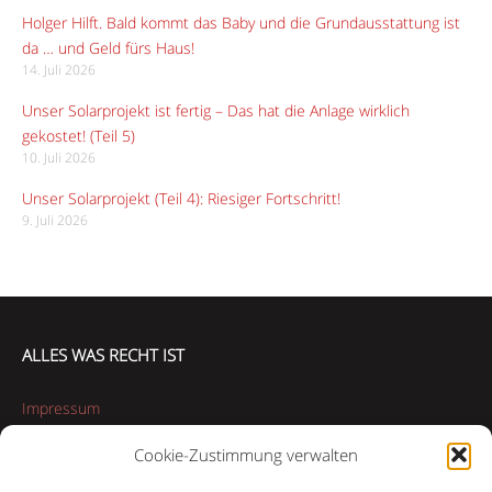
Holger Hilft. Bald kommt das Baby und die Grundausstattung ist
da … und Geld fürs Haus!
14. Juli 2026
Unser Solarprojekt ist fertig – Das hat die Anlage wirklich
gekostet! (Teil 5)
10. Juli 2026
Unser Solarprojekt (Teil 4): Riesiger Fortschritt!
9. Juli 2026
ALLES WAS RECHT IST
Impressum
Cookie-Zustimmung verwalten
Datenschutzerklärung