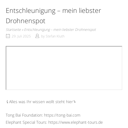
Entschleunigung – mein liebster
Drohnenspot
Startseite
»
Entschleunigung – mein liebster Drohnenspot
29. Juli 2025
by
Stefan Kluth
⤹Alles was Ihr wissen wollt steht hier⤵︎
Tong Bai Foundation: https://tong-bai.com
Elephant Special Tours: https://www.elephant-tours.de