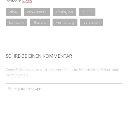
Posted in
Video
Alltag
Auswandern
Chaing Mai
Kultur
Lampuhn
Thailand
Verneinung
verstehen
SCHREIBE EINEN KOMMENTAR
Deine E-Mail-Adresse wird nicht veröffentlicht.
Erforderliche Felder sind
mit
*
markiert
Kommentar
*