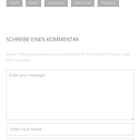
Farm
Gold
Lampuhn
Motorrad
Thailand
SCHREIBE EINEN KOMMENTAR
Deine E-Mail-Adresse wird nicht veröffentlicht.
Erforderliche Felder sind
mit
*
markiert
Kommentar
*
Name