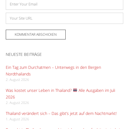
E-
Mail-
Adresse
Website
NEUESTE BEITRÄGE
Ein Tag zum Durchatmen – Unterwegs in den Bergen
Nordthailands
2. August 2026
Was kostet unser Leben in Thailand?
Alle Ausgaben im Juli
2026
2. August 2026
Thailand verändert sich – Das gibt’s jetzt auf dem Nachtmarkt!
1. August 2026