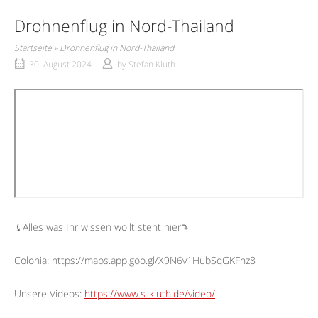
Drohnenflug in Nord-Thailand
Startseite
»
Drohnenflug in Nord-Thailand
30. August 2024
by
Stefan Kluth
⤹Alles was Ihr wissen wollt steht hier⤵︎
Colonia: https://maps.app.goo.gl/X9N6v1HubSqGKFnz8
Unsere Videos:
https://www.s-kluth.de/video/