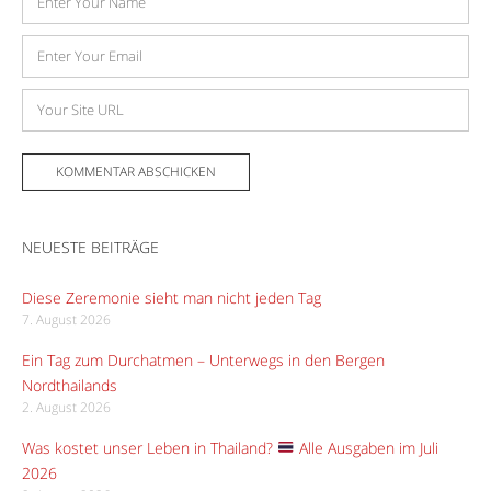
E-
Mail-
Adresse
Website
NEUESTE BEITRÄGE
Diese Zeremonie sieht man nicht jeden Tag
7. August 2026
Ein Tag zum Durchatmen – Unterwegs in den Bergen
Nordthailands
2. August 2026
Was kostet unser Leben in Thailand?
Alle Ausgaben im Juli
2026