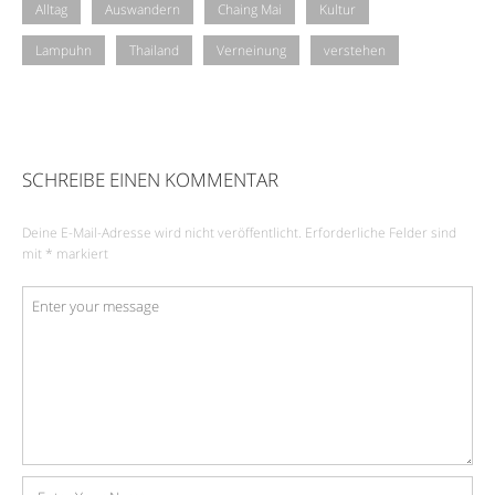
Alltag
Auswandern
Chaing Mai
Kultur
Lampuhn
Thailand
Verneinung
verstehen
SCHREIBE EINEN KOMMENTAR
Deine E-Mail-Adresse wird nicht veröffentlicht.
Erforderliche Felder sind
mit
*
markiert
Kommentar
*
Name