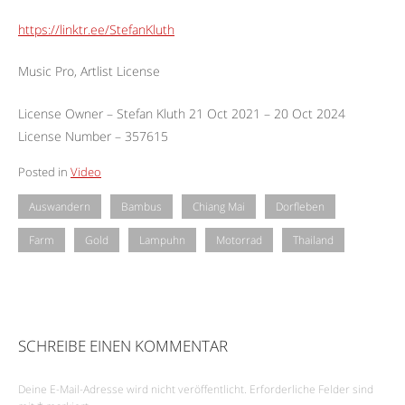
https://linktr.ee/StefanKluth
Music Pro, Artlist License
License Owner – Stefan Kluth 21 Oct 2021 – 20 Oct 2024
License Number – 357615
Posted in
Video
Auswandern
Bambus
Chiang Mai
Dorfleben
Farm
Gold
Lampuhn
Motorrad
Thailand
SCHREIBE EINEN KOMMENTAR
Deine E-Mail-Adresse wird nicht veröffentlicht.
Erforderliche Felder sind