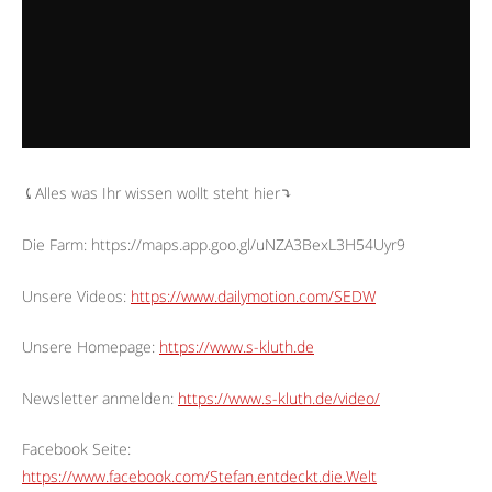
⤹Alles was Ihr wissen wollt steht hier⤵︎
Die Farm: https://maps.app.goo.gl/uNZA3BexL3H54Uyr9
Unsere Videos:
https://www.dailymotion.com/SEDW
Unsere Homepage:
https://www.s-kluth.de
Newsletter anmelden:
https://www.s-kluth.de/video/
Facebook Seite:
https://www.facebook.com/Stefan.entdeckt.die.Welt