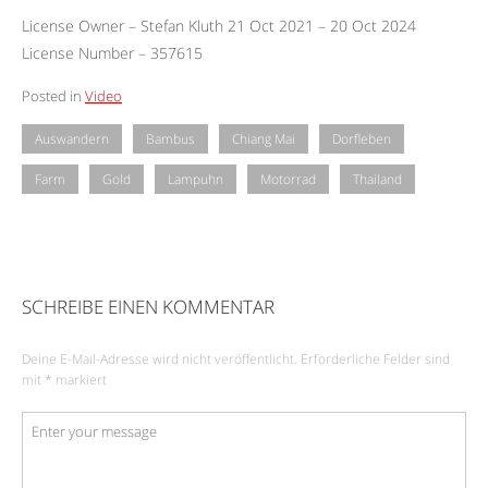
License Owner – Stefan Kluth 21 Oct 2021 – 20 Oct 2024
License Number – 357615
Posted in
Video
Auswandern
Bambus
Chiang Mai
Dorfleben
Farm
Gold
Lampuhn
Motorrad
Thailand
SCHREIBE EINEN KOMMENTAR
Deine E-Mail-Adresse wird nicht veröffentlicht.
Erforderliche Felder sind
mit
*
markiert
Kommentar
*