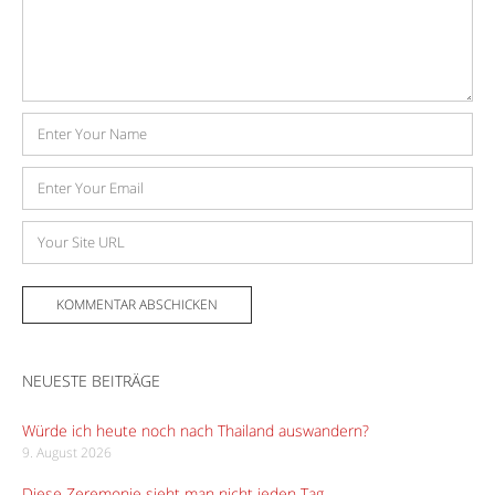
Name
E-
Mail-
Adresse
Website
NEUESTE BEITRÄGE
Würde ich heute noch nach Thailand auswandern?
9. August 2026
Diese Zeremonie sieht man nicht jeden Tag