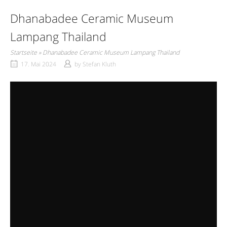
Dhanabadee Ceramic Museum
Lampang Thailand
Startseite
»
Dhanabadee Ceramic Museum Lampang Thailand
17. Mai 2024
by
Stefan Kluth