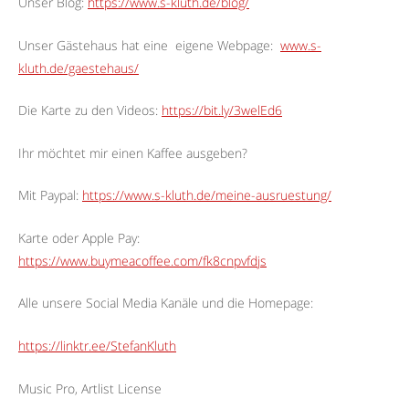
Unser Blog:
https://www.s-kluth.de/blog/
Unser Gästehaus hat eine
eigene Webpage:
www.s-
kluth.de/gaestehaus/
Die Karte zu den Videos:
https://bit.ly/3welEd6
Ihr möchtet mir einen Kaffee ausgeben?
Mit Paypal:
https://www.s-kluth.de/meine-ausruestung/
Karte oder Apple Pay:
https://www.buymeacoffee.com/fk8cnpvfdjs
Alle unsere Social Media Kanäle und die Homepage:
https://linktr.ee/StefanKluth
Music Pro, Artlist License