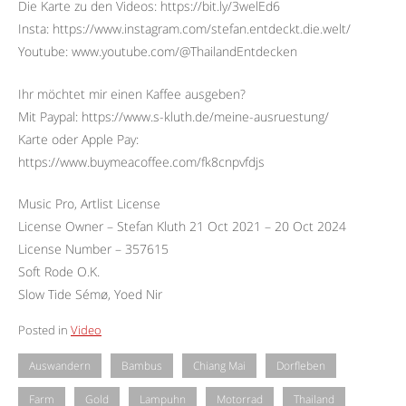
Die Karte zu den Videos: https://bit.ly/3welEd6
Insta: https://www.instagram.com/stefan.entdeckt.die.welt/
Youtube: www.youtube.com/@ThailandEntdecken
Ihr möchtet mir einen Kaffee ausgeben?
Mit Paypal: https://www.s-kluth.de/meine-ausruestung/
Karte oder Apple Pay:
https://www.buymeacoffee.com/fk8cnpvfdjs
Music Pro, Artlist License
License Owner – Stefan Kluth 21 Oct 2021 – 20 Oct 2024
License Number – 357615
Soft Rode O.K.
Slow Tide Sémø, Yoed Nir
Posted in
Video
Auswandern
Bambus
Chiang Mai
Dorfleben
Farm
Gold
Lampuhn
Motorrad
Thailand