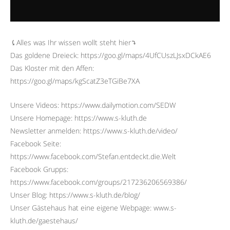
⤹Alles was Ihr wissen wollt steht hier⤵︎
Das goldene Dreieck: https://goo.gl/maps/4UfCUszLJsxDCkAE6
Das Kloster mit den Affen:
https://goo.gl/maps/kgScatZ3eTGiBe7XA
Unsere Videos: https://www.dailymotion.com/SEDW
Unsere Homepage: https://www.s-kluth.de
Newsletter anmelden: https://www.s-kluth.de/video/
Facebook Seite:
https://www.facebook.com/Stefan.entdeckt.die.Welt
Facebook Grupps:
https://www.facebook.com/groups/217236206569386/
Unser Blog: https://www.s-kluth.de/blog/
Unser Gästehaus hat eine eigene Webpage: www.s-
kluth.de/gaestehaus/