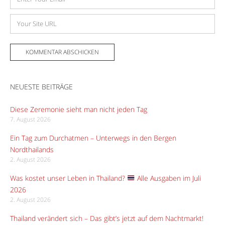
Mail-
Adresse
Website
NEUESTE BEITRÄGE
Diese Zeremonie sieht man nicht jeden Tag
7. August 2026
Ein Tag zum Durchatmen – Unterwegs in den Bergen
Nordthailands
2. August 2026
Was kostet unser Leben in Thailand?
Alle Ausgaben im Juli
2026
2. August 2026
Thailand verändert sich – Das gibt’s jetzt auf dem Nachtmarkt!