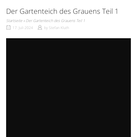
Der Gartenteich des Grauens Teil 1
Startseite
»
Der Gartenteich des Grauens Teil 1
17. Juli 2024
by
Stefan Kluth