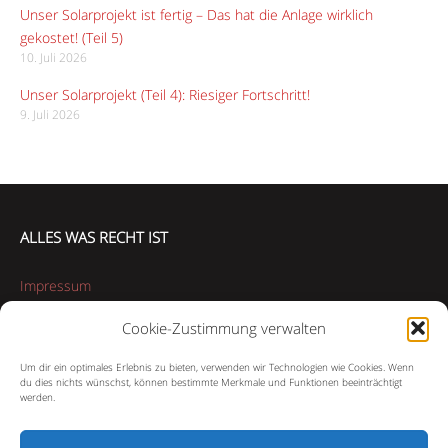
Unser Solarprojekt ist fertig – Das hat die Anlage wirklich
gekostet! (Teil 5)
10. Juli 2026
Unser Solarprojekt (Teil 4): Riesiger Fortschritt!
9. Juli 2026
ALLES WAS RECHT IST
Impressum
Cookie-Zustimmung verwalten
Datenschutzerklärung
Um dir ein optimales Erlebnis zu bieten, verwenden wir Technologien wie Cookies. Wenn
Cookie-Richtlinie (EU)
du dies nichts wünschst, können bestimmte Merkmale und Funktionen beeinträchtigt
werden.