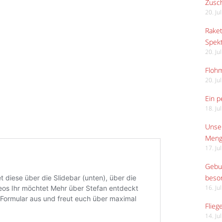
Zusch
20. Ju
Raket
Spekt
20. Ju
Flohm
20. Ju
Ein p
18. Ju
Unser
Meng
17. Ju
Gebur
beso
16. Ju
Flieg
14. Ju