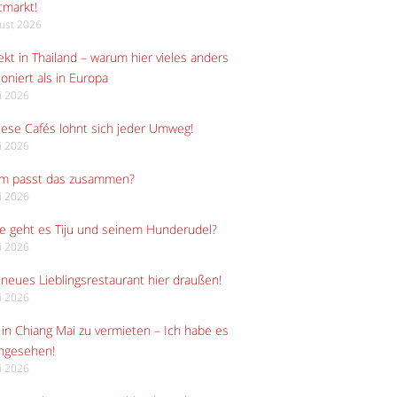
tmarkt!
gust 2026
kt in Thailand – warum hier vieles anders
ioniert als in Europa
li 2026
iese Cafés lohnt sich jeder Umweg!
li 2026
m passt das zusammen?
li 2026
e geht es Tiju und seinem Hunderudel?
li 2026
neues Lieblingsrestaurant hier draußen!
li 2026
in Chiang Mai zu vermieten – Ich habe es
angesehen!
li 2026