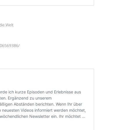
die.Welt
206569386/