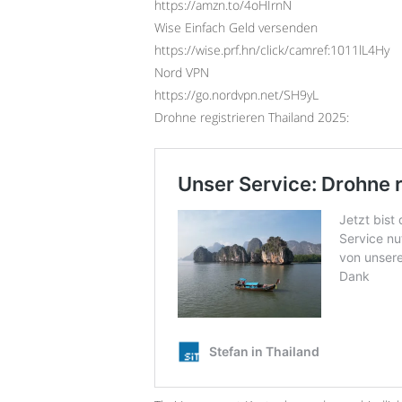
https://amzn.to/4oHIrnN
Wise Einfach Geld versenden
https://wise.prf.hn/click/camref:1011lL4Hy
Nord VPN
https://go.nordvpn.net/SH9yL
Drohne registrieren Thailand 2025: