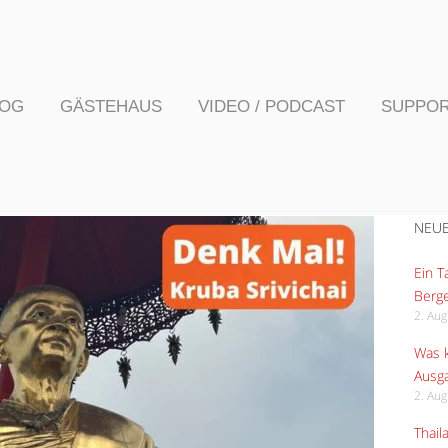
LOG
GÄSTEHAUS
VIDEO / PODCAST
SUPPO
NEUE
Ein 
Berge
2. Au
Was k
Ausga
2. Au
Thail