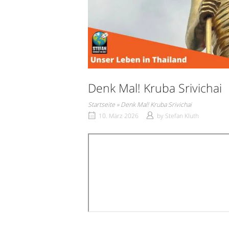
Denk Mal! Kruba Srivichai
Startseite
»
Denk Mal! Kruba Srivichai
10. März 2026
by
Stefan Kluth