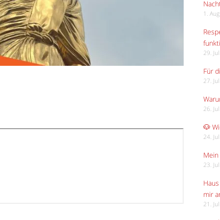
Nach
1. Au
Respe
funkt
29. Ju
Für d
27. Ju
Waru
26. Ju
🐶 Wi
24. Ju
Mein 
23. Ju
Haus 
mir 
21. Ju