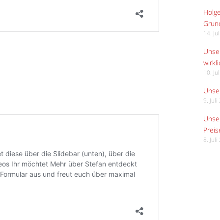
Holge
Grund
14. Ju
Unser
wirkli
10. Ju
Unser
9. Jul
Unser
Preis
8. Jul