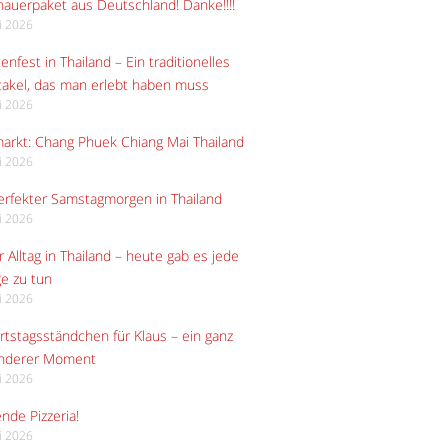
auerpaket aus Deutschland! Danke!!!!
li 2026
enfest in Thailand – Ein traditionelles
akel, das man erlebt haben muss
li 2026
arkt: Chang Phuek Chiang Mai Thailand
li 2026
erfekter Samstagmorgen in Thailand
li 2026
 Alltag in Thailand – heute gab es jede
e zu tun
li 2026
tstagsständchen für Klaus – ein ganz
nderer Moment
li 2026
ende Pizzeria!
li 2026