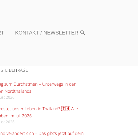
RT
KONTAKT / NEWSLETTER
OPEN
SEARCH
BAR
STE BEITRÄGE
Tag zum Durchatmen – Unterwegs in den
n Nordthailands
gust 2026
ostet unser Leben in Thailand? 🇹🇭 Alle
ben im Juli 2026
gust 2026
and verändert sich – Das gibt’s jetzt auf dem