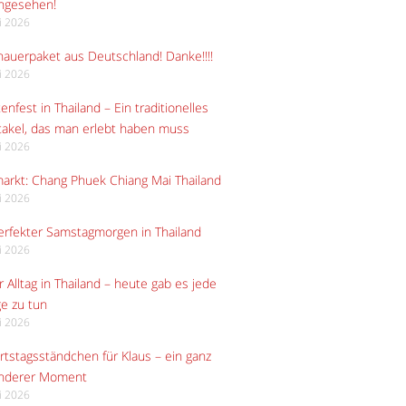
angesehen!
li 2026
auerpaket aus Deutschland! Danke!!!!
li 2026
enfest in Thailand – Ein traditionelles
akel, das man erlebt haben muss
li 2026
arkt: Chang Phuek Chiang Mai Thailand
li 2026
erfekter Samstagmorgen in Thailand
li 2026
 Alltag in Thailand – heute gab es jede
e zu tun
li 2026
tstagsständchen für Klaus – ein ganz
nderer Moment
li 2026