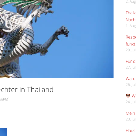
2. Au
Thail
Nach
1. Au
Respe
funkt
29. Ju
Für d
27. Ju
Waru
26. Ju
chter in Thailand
Wi
iland
24. Ju
Mein 
23. Ju
Haus 