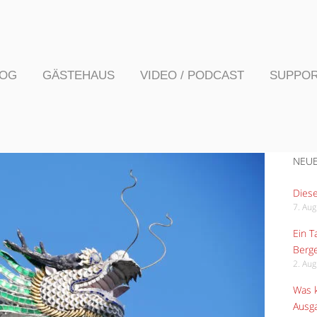
LOG
GÄSTEHAUS
VIDEO / PODCAST
SUPPO
NEUE
Diese
7. Au
Ein 
Berge
2. Au
Was k
Ausga