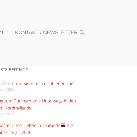
RT
KONTAKT / NEWSLETTER
OPEN
SEARCH
BAR
STE BEITRÄGE
 Zeremonie sieht man nicht jeden Tag
gust 2026
Tag zum Durchatmen – Unterwegs in den
n Nordthailands
gust 2026
ostet unser Leben in Thailand?
Alle
ben im Juli 2026