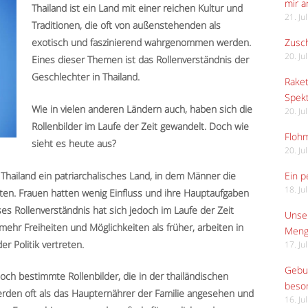
mir 
Thailand ist ein Land mit einer reichen Kultur und
21. Ju
Traditionen, die oft von außenstehenden als
Zusch
exotisch und faszinierend wahrgenommen werden.
20. Ju
Eines dieser Themen ist das Rollenverständnis der
Geschlechter in Thailand.
Raket
Spekt
Wie in vielen anderen Ländern auch, haben sich die
20. Ju
Rollenbilder im Laufe der Zeit gewandelt. Doch wie
Flohm
sieht es heute aus?
20. Ju
 Thailand ein patriarchalisches Land, in dem Männer die
Ein p
18. Ju
lten. Frauen hatten wenig Einfluss und ihre Hauptaufgaben
s Rollenverständnis hat sich jedoch im Laufe der Zeit
Unser
ehr Freiheiten und Möglichkeiten als früher, arbeiten in
Meng
r Politik vertreten.
17. Ju
Gebur
ch bestimmte Rollenbilder, die in der thailändischen
beso
werden oft als das Haupternährer der Familie angesehen und
16. Ju