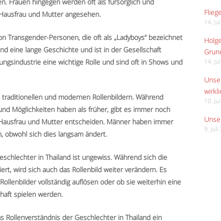
en. Frauen hingegen werden oft als fürsorglich und
Flieg
 Hausfrau und Mutter angesehen.
14. Ju
von Transgender-Personen, die oft als „Ladyboys“ bezeichnet
Holge
d eine lange Geschichte und ist in der Gesellschaft
Grund
tungsindustrie eine wichtige Rolle und sind oft in Shows und
14. Ju
Unser
wirkli
s traditionellen und modernen Rollenbildern. Während
10. Ju
und Möglichkeiten haben als früher, gibt es immer noch
Unser
 als Hausfrau und Mutter entscheiden. Männer haben immer
9. Jul
n, obwohl sich dies langsam ändert.
schlechter in Thailand ist ungewiss. Während sich die
rt, wird sich auch das Rollenbild weiter verändern. Es
 Rollenbilder vollständig auflösen oder ob sie weiterhin eine
chaft spielen werden.
 Rollenverständnis der Geschlechter in Thailand ein