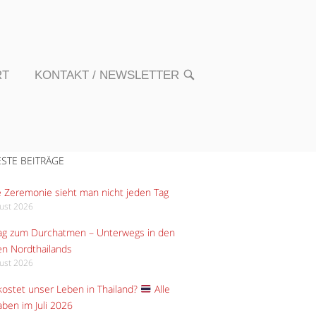
RT
KONTAKT / NEWSLETTER
OPEN
SEARCH
BAR
STE BEITRÄGE
 Zeremonie sieht man nicht jeden Tag
gust 2026
Tag zum Durchatmen – Unterwegs in den
n Nordthailands
gust 2026
ostet unser Leben in Thailand?
Alle
ben im Juli 2026