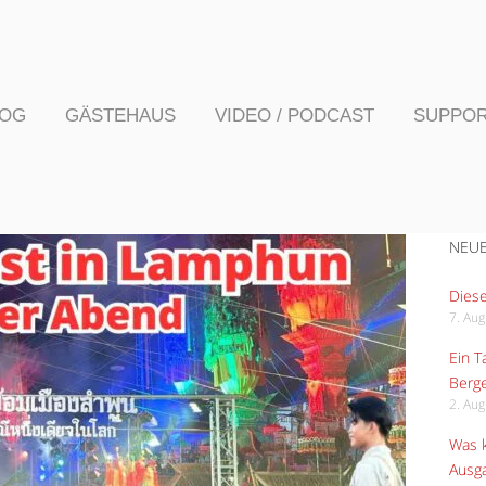
LOG
GÄSTEHAUS
VIDEO / PODCAST
SUPPO
NEUE
Diese
7. Au
Ein 
Berge
2. Au
Was k
Ausga