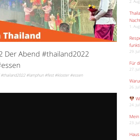
2. Au
Thail
Nach
1. Au
Respe
funkt
 2 Der Abend #thailand2022
29. Ju
#essen
Für d
27. Ju
d #thailand2022 #lamphun #fest #kloster #essen
Waru
26. Ju
Wi
24. Ju
Mein 
23. Ju
Haus 