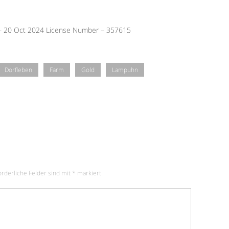
 – 20 Oct 2024 License Number – 357615
Dorfleben
Farm
Gold
Lampuhn
orderliche Felder sind mit
*
markiert