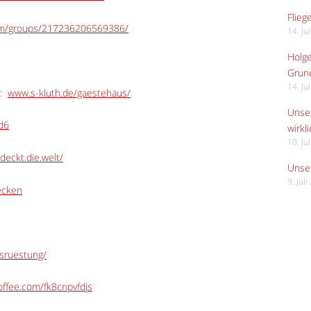
Flieg
om/groups/217236206569386/
14. Ju
Holge
Grund
14. Ju
:
www.s-kluth.de/gaestehaus/
Unser
Ed6
wirkli
10. Ju
deckt.die.welt/
Unser
9. Jul
ecken
usruestung/
ffee.com/fk8cnpvfdjs