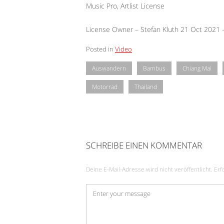
Music Pro, Artlist License
License Owner – Stefan Kluth 21 Oct 2021
Posted in
Video
Auswandern
Bambus
Chiang Mai
Motorrad
Thailand
SCHREIBE EINEN KOMMENTAR
Deine E-Mail-Adresse wird nicht veröffentlicht.
Erf
Kommentar
*