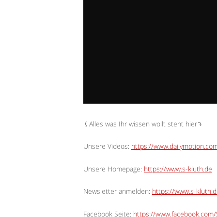
⤹Alles was Ihr wissen wollt steht hier⤵︎
Unsere Videos:
https://www.dailymotion.c
Unsere Homepage:
https://www.s-kluth.de
Newsletter anmelden:
https://www.s-kluth.d
Facebook Seite:
https://www.facebook.com/S