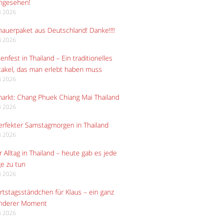
angesehen!
li 2026
auerpaket aus Deutschland! Danke!!!!
li 2026
enfest in Thailand – Ein traditionelles
akel, das man erlebt haben muss
li 2026
arkt: Chang Phuek Chiang Mai Thailand
li 2026
erfekter Samstagmorgen in Thailand
li 2026
 Alltag in Thailand – heute gab es jede
e zu tun
li 2026
tstagsständchen für Klaus – ein ganz
nderer Moment
li 2026