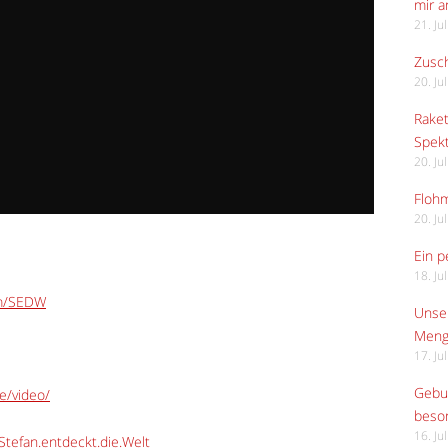
mir 
21. Ju
Zusch
20. Ju
Raket
Spekt
20. Ju
Flohm
20. Ju
Ein p
18. Ju
om/SEDW
Unser
Meng
17. Ju
Gebur
e/video/
beso
16. Ju
tefan.entdeckt.die.Welt