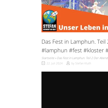
Das Fest in Lamphun. Teil
#lamphun #fest #kloster 
Startseite
»
Das Fest in Lamphun. Teil 2 Der Aben
22. Juli 2024
by
Stefan Kluth