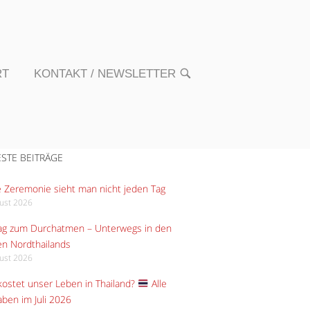
RT
KONTAKT / NEWSLETTER
OPEN
SEARCH
BAR
STE BEITRÄGE
 Zeremonie sieht man nicht jeden Tag
gust 2026
Tag zum Durchatmen – Unterwegs in den
n Nordthailands
gust 2026
ostet unser Leben in Thailand?
Alle
ben im Juli 2026