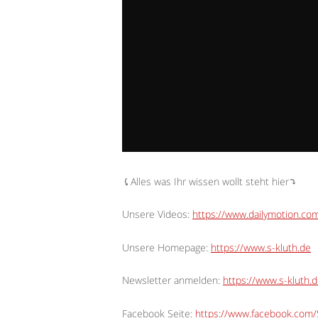
⤹Alles was Ihr wissen wollt steht hier⤵︎
Unsere Videos:
https://www.dailymotion.c
Unsere Homepage:
https://www.s-kluth.de
Newsletter anmelden:
https://www.s-kluth.d
Facebook Seite:
https://www.facebook.com/S