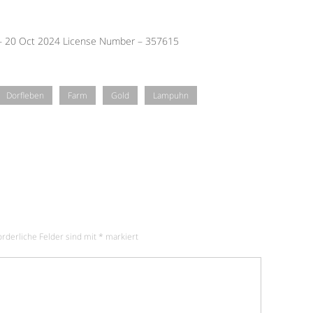
 – 20 Oct 2024 License Number – 357615
Dorfleben
Farm
Gold
Lampuhn
orderliche Felder sind mit
*
markiert