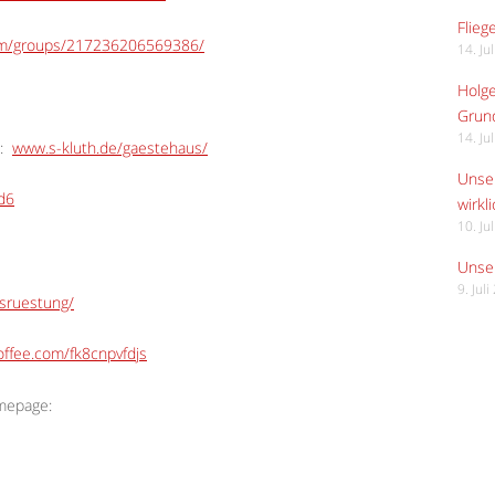
Flieg
om/groups/217236206569386/
14. Ju
Holge
Grund
14. Ju
:
www.s-kluth.de/gaestehaus/
Unser
Ed6
wirkli
10. Ju
Unser
9. Jul
usruestung/
ffee.com/fk8cnpvfdjs
omepage: