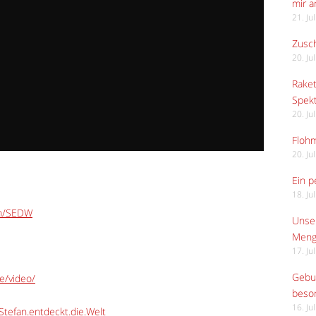
mir 
21. Ju
Zusch
20. Ju
Raket
Spekt
20. Ju
Flohm
20. Ju
Ein p
18. Ju
om/SEDW
Unser
Meng
17. Ju
Gebur
e/video/
beso
16. Ju
tefan.entdeckt.die.Welt