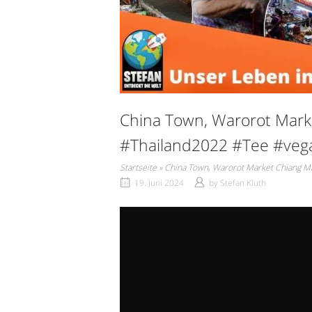
China Town, Warorot Marke
#Thailand2022 #Tee #veg
Startseite
»
China Town, Warorot Market Chiang M
19. Juni 2024
by
Stefan Kluth