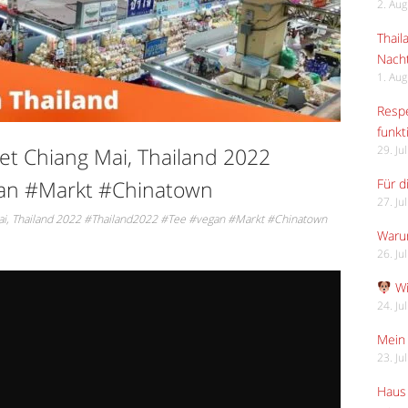
2. Au
Thail
Nach
1. Au
Respe
funkt
t Chiang Mai, Thailand 2022
29. Ju
an #Markt #Chinatown
Für d
27. Ju
ai, Thailand 2022 #Thailand2022 #Tee #vegan #Markt #Chinatown
Waru
26. Ju
Wi
24. Ju
Mein 
23. Ju
Haus 