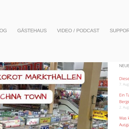
LOG
GÄSTEHAUS
VIDEO / PODCAST
SUPPO
NEUE
Diese
7. Au
Ein 
Berge
2. Au
Was k
Ausga