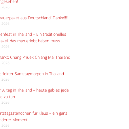
angesehen!
li 2026
auerpaket aus Deutschland! Danke!!!!
li 2026
enfest in Thailand – Ein traditionelles
akel, das man erlebt haben muss
li 2026
arkt: Chang Phuek Chiang Mai Thailand
li 2026
erfekter Samstagmorgen in Thailand
li 2026
 Alltag in Thailand – heute gab es jede
e zu tun
li 2026
tstagsständchen für Klaus – ein ganz
nderer Moment
li 2026