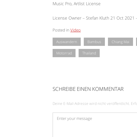
Music Pro, Artlist License
License Owner – Stefan Kluth 21 Oct 2021
Posted in
Video
Auswandern
Bambus
Chiang Mai
Motorrad
Thailand
SCHREIBE EINEN KOMMENTAR
Deine E-Mail-Adresse wird nicht veröffentlicht.
Erf
Kommentar
*