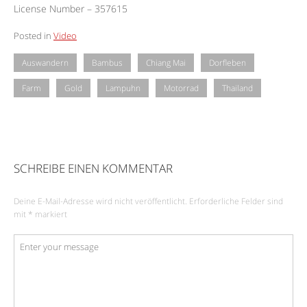
License Number – 357615
Posted in
Video
Auswandern
Bambus
Chiang Mai
Dorfleben
Farm
Gold
Lampuhn
Motorrad
Thailand
SCHREIBE EINEN KOMMENTAR
Deine E-Mail-Adresse wird nicht veröffentlicht.
Erforderliche Felder sind
mit
*
markiert
Kommentar
*