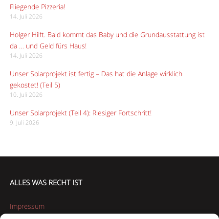
Fliegende Pizzeria!
14. Juli 2026
Holger Hilft. Bald kommt das Baby und die Grundausstattung ist
da … und Geld fürs Haus!
14. Juli 2026
Unser Solarprojekt ist fertig – Das hat die Anlage wirklich
gekostet! (Teil 5)
10. Juli 2026
Unser Solarprojekt (Teil 4): Riesiger Fortschritt!
9. Juli 2026
ALLES WAS RECHT IST
Impressum