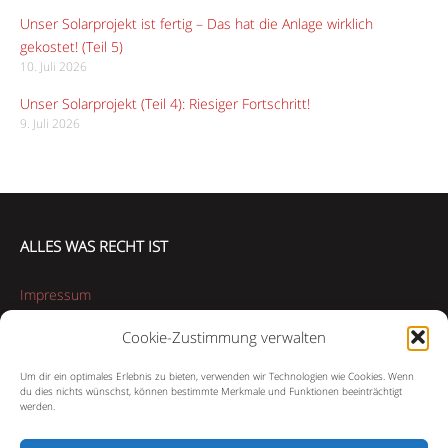
Unser Solarprojekt ist fertig – Das hat die Anlage wirklich
gekostet! (Teil 5)
10. Juli 2026
Unser Solarprojekt (Teil 4): Riesiger Fortschritt!
9. Juli 2026
ALLES WAS RECHT IST
Impressum
Cookie-Zustimmung verwalten
Datenschutzerklärung
Um dir ein optimales Erlebnis zu bieten, verwenden wir Technologien wie Cookies. Wenn
Cookie-Richtlinie (EU)
du dies nichts wünschst, können bestimmte Merkmale und Funktionen beeinträchtigt
werden.