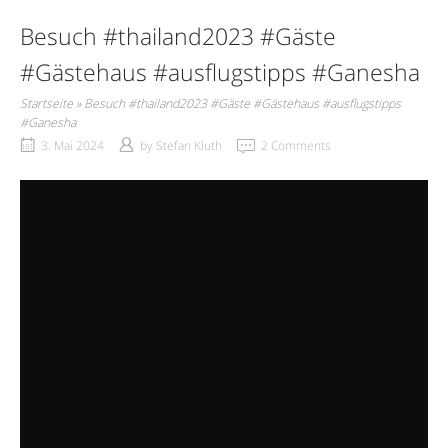
Besuch #thailand2023 #Gäste
#Gästehaus #ausflugstipps #Ganesha
Startseite
»
Besuch #thailand2023 #Gäste #Gästehaus #ausflugstipps
#Ganesha
3. Mai 2024
by
Stefan Kluth
2 Comments