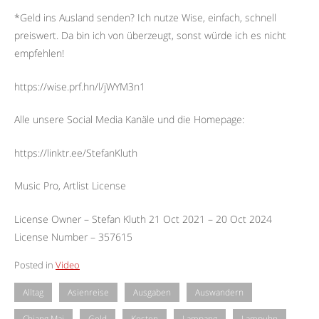
*Geld ins Ausland senden? Ich nutze Wise, einfach, schnell
preiswert. Da bin ich von überzeugt, sonst würde ich es nicht
empfehlen!
https://wise.prf.hn/l/jWYM3n1
Alle unsere Social Media Kanäle und die Homepage:
https://linktr.ee/StefanKluth
Music Pro, Artlist License
License Owner – Stefan Kluth 21 Oct 2021 – 20 Oct 2024
License Number – 357615
Posted in
Video
Alltag
Asienreise
Ausgaben
Auswandern
Chiang Mai
Geld
Kosten
Lampang
Lampuhn