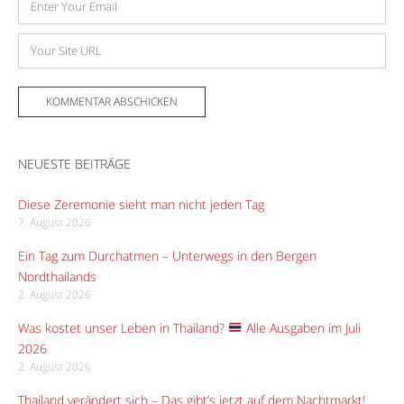
Mail-
Adresse
Website
NEUESTE BEITRÄGE
Diese Zeremonie sieht man nicht jeden Tag
7. August 2026
Ein Tag zum Durchatmen – Unterwegs in den Bergen
Nordthailands
2. August 2026
Was kostet unser Leben in Thailand?
Alle Ausgaben im Juli
2026
2. August 2026
Thailand verändert sich – Das gibt’s jetzt auf dem Nachtmarkt!