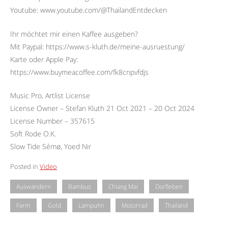
Youtube: www.youtube.com/@ThailandEntdecken
Ihr möchtet mir einen Kaffee ausgeben?
Mit Paypal: https://www.s-kluth.de/meine-ausruestung/
Karte oder Apple Pay:
https://www.buymeacoffee.com/fk8cnpvfdjs
Music Pro, Artlist License
License Owner – Stefan Kluth 21 Oct 2021 – 20 Oct 2024
License Number – 357615
Soft Rode O.K.
Slow Tide Sémø, Yoed Nir
Posted in
Video
Auswandern
Bambus
Chiang Mai
Dorfleben
Farm
Gold
Lampuhn
Motorrad
Thailand