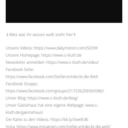
⤹Alles was Ihr wissen wollt steht hier⤵︎
Unsere Videos: https://www.dailymotion.com/SEDW
Unsere Homepage: https://www.s-kluth.de
Newsletter anmelden: https://www.s-kluth.de/video/
Facebook Seite:
https://www.facebook.com/Stefan.entdeckt.die.Welt
Facebook Grupps:
https://www.facebook.com/groups/217236206569386/
Unser Blog: https://www.s-kluth.de/blog/
Unser Gästehaus hat eine eigene Webpage: www.s-
kluth.de/gaestehaus/
Die Karte zu den Videos: https://bit.ly/3welEd6
Insta: https://www.instagram.com/stefan.entdeckt.die.welt/