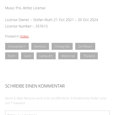
Music Pro, Artlist License
License Owner – Stefan Kluth 21 Oct 2021 – 20 Oct 2024
License Number – 357615
Posted in
Video
Auswandern
Bambus
Chiang Mai
Dorfleben
Farm
Gold
Lampuhn
Motorrad
Thailand
SCHREIBE EINEN KOMMENTAR
Deine E-Mail-Adresse wird nicht veröffentlicht.
Erforderliche Felder sind
mit
*
markiert
Kommentar