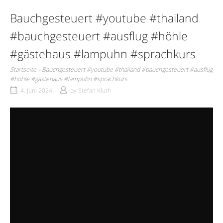
Bauchgesteuert #youtube #thailand
#bauchgesteuert #ausflug #höhle
#gästehaus #lampuhn #sprachkurs
Startseite
»
Bauchgesteuert #youtube #thailand #bauchgesteuert #ausflug
#höhle #gästehaus #lampuhn #sprachkurs
4. Juni 2024
by
Stefan Kluth