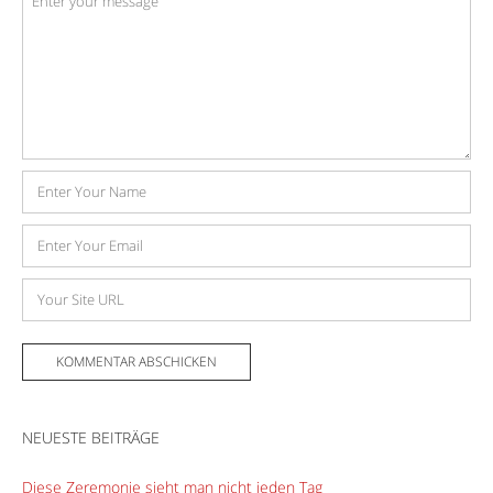
*
Name
E-
Mail-
Adresse
Website
NEUESTE BEITRÄGE
Diese Zeremonie sieht man nicht jeden Tag