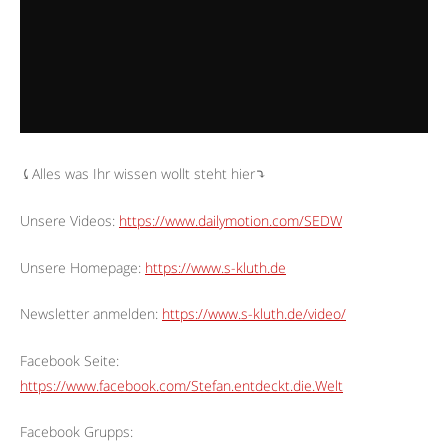
⤹Alles was Ihr wissen wollt steht hier⤵︎
Unsere Videos:
https://www.dailymotion.com/SEDW
Unsere Homepage:
https://www.s-kluth.de
Newsletter anmelden:
https://www.s-kluth.de/video/
Facebook Seite:
https://www.facebook.com/Stefan.entdeckt.die.Welt
Facebook Grupps: