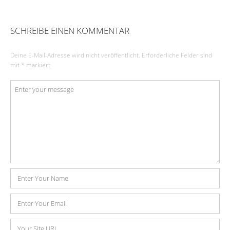
SCHREIBE EINEN KOMMENTAR
Deine E-Mail-Adresse wird nicht veröffentlicht.
Erforderliche Felder sind
mit
*
markiert
Kommentar
*
Name
E-
Mail-
Adresse
Website