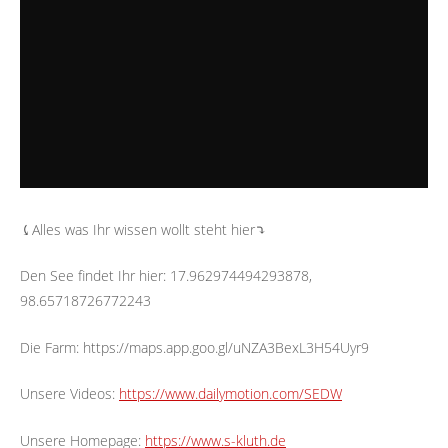
⤹Alles was Ihr wissen wollt steht hier⤵︎
Den See findet Ihr hier: 17.962974494293878,
98.65718726772243
Die Farm: https://maps.app.goo.gl/uNZA3BexL3H54Uyr9
Unsere Videos:
https://www.dailymotion.com/SEDW
Unsere Homepage:
https://www.s-kluth.de