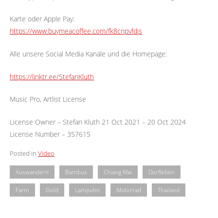
Karte oder Apple Pay:
https://www.buymeacoffee.com/fk8cnpvfdjs
Alle unsere Social Media Kanäle und die Homepage:
https://linktr.ee/StefanKluth
Music Pro, Artlist License
License Owner – Stefan Kluth 21 Oct 2021 – 20 Oct 2024
License Number – 357615
Posted in
Video
Auswandern
Bambus
Chiang Mai
Dorfleben
Farm
Gold
Lampuhn
Motorrad
Thailand