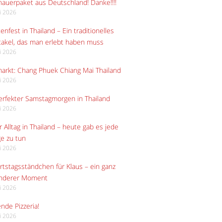
auerpaket aus Deutschland! Danke!!!!
li 2026
enfest in Thailand – Ein traditionelles
akel, das man erlebt haben muss
li 2026
arkt: Chang Phuek Chiang Mai Thailand
li 2026
erfekter Samstagmorgen in Thailand
li 2026
 Alltag in Thailand – heute gab es jede
e zu tun
li 2026
tstagsständchen für Klaus – ein ganz
nderer Moment
li 2026
ende Pizzeria!
li 2026