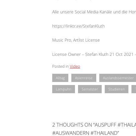
Alle unsere Social Media Kanäle und die H
https://linktr.ee/StefanKluth
Music Pro, Artlist License
License Owner – Stefan Kluth 21 Oct 2021
Posted in
Video
Alltag
Asienreise
Auslandssemester
Lampuhn
Semester
Studieren
2 THOUGHTS ON “
AUSPUFF #THAI
#AUSWANDERN #THAILAND
”