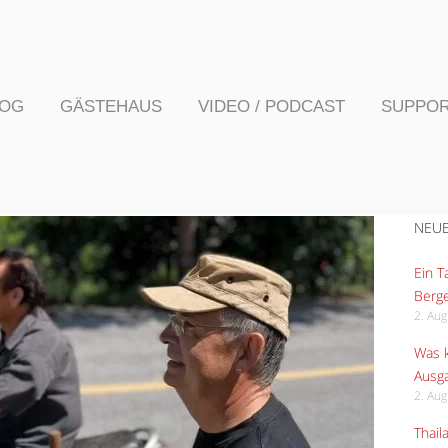
LOG
GÄSTEHAUS
VIDEO / PODCAST
SUPPO
NEUE
Ein 
Berge
2. Au
Was k
Ausga
2. Au
Thail