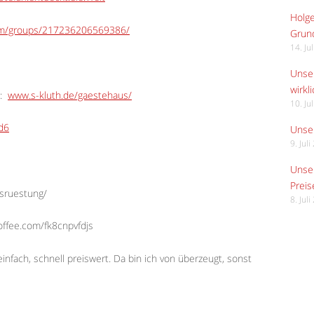
Holge
om/groups/217236206569386/
Grund
14. Ju
Unser
wirkli
:
www.s-kluth.de/gaestehaus/
10. Ju
Ed6
Unser
9. Jul
Unser
Preis
usruestung/
8. Jul
offee.com/fk8cnpvfdjs
infach, schnell preiswert. Da bin ich von überzeugt, sonst