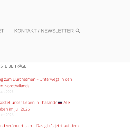
RT
KONTAKT / NEWSLETTER
OPEN
SEARCH
BAR
STE BEITRÄGE
Tag zum Durchatmen – Unterwegs in den
n Nordthailands
gust 2026
ostet unser Leben in Thailand?
Alle
ben im Juli 2026
gust 2026
and verändert sich – Das gibt’s jetzt auf dem