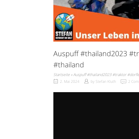
Auspuff #thailand2023 #t
#thailand
Startseite
»
Auspuff #thailand2023 #traktor #dorf
2. Mai 2024
by
Stefan Kluth
2 Com