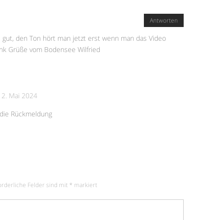
Antworten
les gut, den Ton hört man jetzt erst wenn man das Video
Dank Grüße vom Bodensee Wilfried
-
2. Mai 2024
r die Rückmeldung
orderliche Felder sind mit
*
markiert