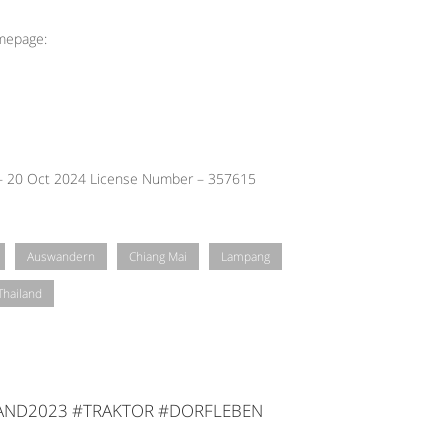
omepage:
 – 20 Oct 2024 License Number – 357615
Auswandern
Chiang Mai
Lampang
Thailand
LAND2023 #TRAKTOR #DORFLEBEN