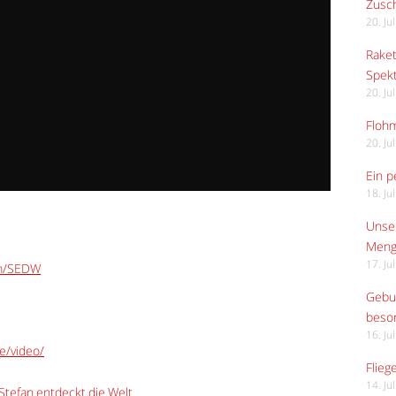
Zusch
20. Ju
Raket
Spekt
20. Ju
Flohm
20. Ju
Ein p
18. Ju
Unser
Meng
17. Ju
om/SEDW
Gebur
beso
16. Ju
e/video/
Flieg
14. Ju
tefan.entdeckt.die.Welt