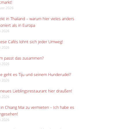
tmarkt!
gust 2026
kt in Thailand – warum hier vieles anders
ioniert als in Europa
li 2026
iese Cafés lohnt sich jeder Umweg!
li 2026
m passt das zusammen?
li 2026
e geht es Tiju und seinem Hunderudel?
li 2026
neues Lieblingsrestaurant hier draußen!
li 2026
in Chiang Mai zu vermieten – Ich habe es
angesehen!
li 2026