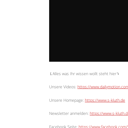
⤹Alles was Ihr wissen wollt steht hier⤵︎
Unsere Videos:
https://www.dailymotion.c
Unsere Homepage:
https://www.s-kluth.de
Newsletter anmelden:
https://www.s-kluth.d
Facebook Seite:
https://www.facebook.com/S