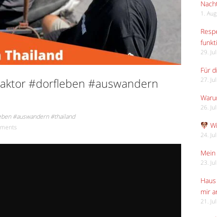
Nach
1. Au
Respe
funkt
29. Ju
Für d
raktor #dorfleben #auswandern
27. Ju
Waru
26. Ju
leben #auswandern #thailand
Wi
ments
24. Ju
Mein 
23. Ju
Haus 
mir 
21. Ju