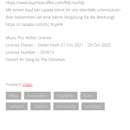
https://www.buymeacoffee.com/fk8cnpvfdjs
Mit einem Kauf bei Lazada könnt ihr uns ebenfalls unterstützen
(hier bekommen wir eine kleine Vergütung für die Werbung):
https://c.lazada.co.th/t/c.YcyaHk
Music Pro, Artlist License
License Owner – Stefan Kluth 21 Oct 2021 – 20 Oct 2025
License Number – 357615
Desert Air Song by The Delorean
Posted in
Video
Alltag
Auswandern
Chaing Mai
Kultur
Lampuhn
Thailand
Verneinung
verstehen