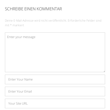
SCHREIBE EINEN KOMMENTAR
Deine E-Mail-Adresse wird nicht veröffentlicht.
Erforderliche Felder sind
mit
*
markiert
Kommentar
*
Name
E-
Mail-
Adresse
Website