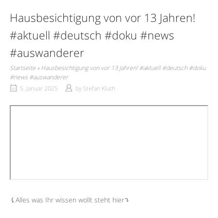
Hausbesichtigung von vor 13 Jahren!
#aktuell #deutsch #doku #news
#auswanderer
Startseite
»
Hausbesichtigung von vor 13 Jahren! #aktuell #deutsch #doku
#news #auswanderer
5. Januar 2025
by
Stefan Kluth
⤹Alles was Ihr wissen wollt steht hier⤵︎