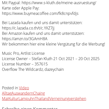
Mit Paypal: https://www.s-kluth.de/meine-ausruestung/
Karte oder Apple Pay:
https://www.buymeacoffee.com/fk8cnpvfdjs
Bei Lazada kaufen und uns damit unterstützen:
https://c.lazada.co.th/t/c.YXZ7jj
Bei Amazon kaufen und uns damit unterstützen:
https://amzn.to/3GAmH8A
Wir bekommen hier eine kleine Vergütung für die Werbung!
Music Pro, Artlist License
License Owner – Stefan Kluth 21 Oct 2021 – 20 Oct 2025
License Number – 357615
Overflow The Wildcardz, dazeychain
Posted in
Video
Alltag
Auswandern
Chaing
Mai
Kultur
Lampuhn
Thailand
Verneinung
verstehen
Schreibe einen Kommentar