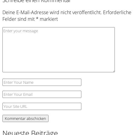
Deine E-Mail-Adresse wird nicht veröffentlicht.
Erforderliche
Felder sind mit
*
markiert
Kommentar
*
Name
E-
Mail-
Website
Adresse
Neueste Beiträge