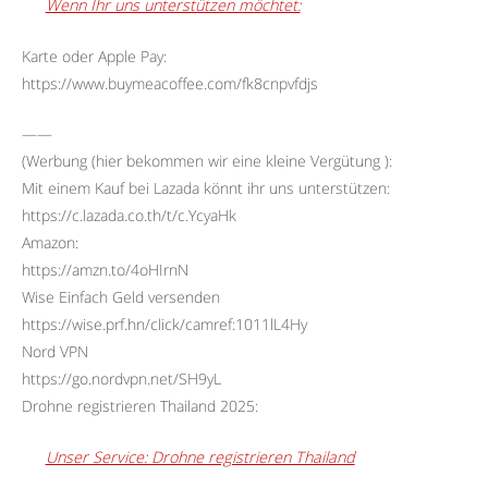
Wenn Ihr uns unterstützen möchtet:
Karte oder Apple Pay:
https://www.buymeacoffee.com/fk8cnpvfdjs
——
(Werbung (hier bekommen wir eine kleine Vergütung ):
Mit einem Kauf bei Lazada könnt ihr uns unterstützen:
https://c.lazada.co.th/t/c.YcyaHk
Amazon:
https://amzn.to/4oHIrnN
Wise Einfach Geld versenden
https://wise.prf.hn/click/camref:1011lL4Hy
Nord VPN
https://go.nordvpn.net/SH9yL
Drohne registrieren Thailand 2025:
Unser Service: Drohne registrieren Thailand