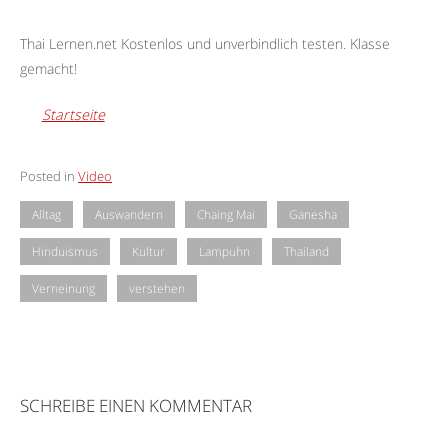
Thai Lernen.net Kostenlos und unverbindlich testen. Klasse
gemacht!
Startseite
Posted in
Video
Alltag
Auswandern
Chaing Mai
Ganesha
Hinduismus
Kultur
Lampuhn
Thailand
Verneinung
verstehen
SCHREIBE EINEN KOMMENTAR