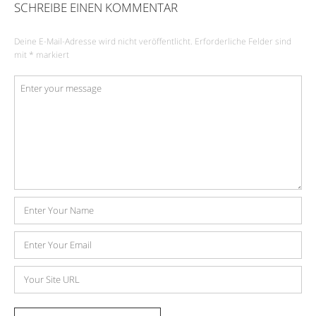
SCHREIBE EINEN KOMMENTAR
Deine E-Mail-Adresse wird nicht veröffentlicht.
Erforderliche Felder sind
mit
*
markiert
Kommentar
*
Name
E-
Mail-
Adresse
Website