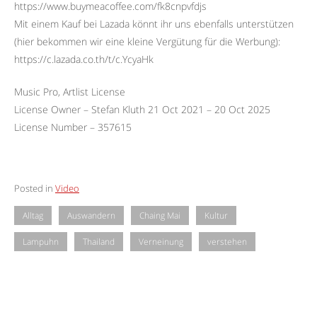
https://www.buymeacoffee.com/fk8cnpvfdjs
Mit einem Kauf bei Lazada könnt ihr uns ebenfalls unterstützen
(hier bekommen wir eine kleine Vergütung für die Werbung):
https://c.lazada.co.th/t/c.YcyaHk
Music Pro, Artlist License
License Owner – Stefan Kluth 21 Oct 2021 – 20 Oct 2025
License Number – 357615
Posted in
Video
Alltag
Auswandern
Chaing Mai
Kultur
Lampuhn
Thailand
Verneinung
verstehen