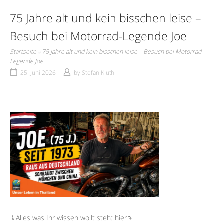
75 Jahre alt und kein bisschen leise –
Besuch bei Motorrad-Legende Joe
Startseite
»
75 Jahre alt und kein bisschen leise – Besuch bei Motorrad-
Legende Joe
25. Juni 2026
by
Stefan Kluth
⤹Alles was Ihr wissen wollt steht hier⤵︎