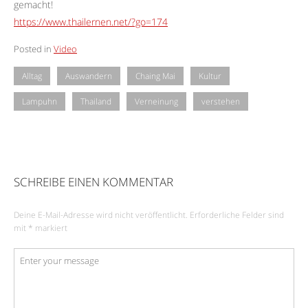
gemacht!
https://www.thailernen.net/?go=174
Posted in
Video
Alltag
Auswandern
Chaing Mai
Kultur
Lampuhn
Thailand
Verneinung
verstehen
SCHREIBE EINEN KOMMENTAR
Deine E-Mail-Adresse wird nicht veröffentlicht.
Erforderliche Felder sind
mit
*
markiert
Kommentar
*