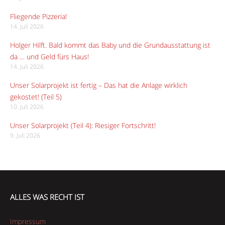
Fliegende Pizzeria!
14. Juli 2026
Holger Hilft. Bald kommt das Baby und die Grundausstattung ist
da … und Geld fürs Haus!
14. Juli 2026
Unser Solarprojekt ist fertig – Das hat die Anlage wirklich
gekostet! (Teil 5)
10. Juli 2026
Unser Solarprojekt (Teil 4): Riesiger Fortschritt!
9. Juli 2026
ALLES WAS RECHT IST
Impressum