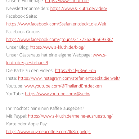
Unsere Homepage:
https://www.s-kluth.de
Newsletter anmelden:
https://www.s-kluth.de/video/
Facebook Seite:
https://www.facebook.com/Stefan.entdeckt.die.Welt
Facebook Groups:
https://www.facebook.com/groups/217236206569386/
Unser Blog:
https://www.s-kluth.de/blog/
Unser Gästehaus hat eine eigene Webpage:
www.s-
kluth.de/gaestehaus/l
Die Karte zu den Videos:
https://bit.ly/3welEd6
Insta:
https://www.instagram.com/stefan.entdeckt.die.welt/
Youtube:
www.youtube.com/@ThailandEntdecken
YouTube:
https://www.youtube.com/@sedw
Ihr möchtet mir einen Kaffee ausgeben?
Mit Paypal:
https://www.s-kluth.de/meine-ausruestung/
Karte oder Apple Pay:
https://www.buymeacoffee.com/fk8cnpvfdjs