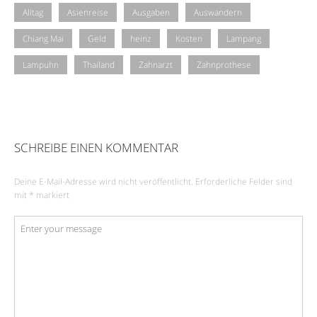
Alltag
Asienreise
Ausgaben
Auswandern
Chiang Mai
Geld
heinz
Kosten
Lampang
Lampuhn
Thailand
Zahnarzt
Zahnprothese
SCHREIBE EINEN KOMMENTAR
Deine E-Mail-Adresse wird nicht veröffentlicht.
Erforderliche Felder sind
mit
*
markiert
Kommentar
*