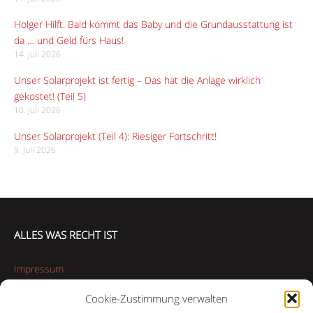
Holger Hilft. Bald kommt das Baby und die Grundausstattung ist
da … und Geld fürs Haus!
14. Juli 2026
Unser Solarprojekt ist fertig – Das hat die Anlage wirklich
gekostet! (Teil 5)
10. Juli 2026
Unser Solarprojekt (Teil 4): Riesiger Fortschritt!
9. Juli 2026
ALLES WAS RECHT IST
Impressum
Cookie-Zustimmung verwalten
Datenschutzerklärung