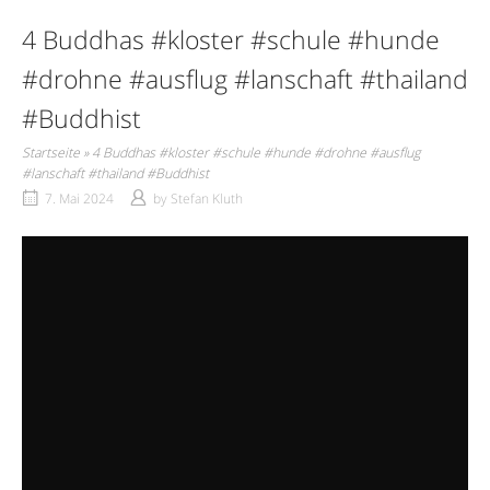
4 Buddhas #kloster #schule #hunde
#drohne #ausflug #lanschaft #thailand
#Buddhist
Startseite
»
4 Buddhas #kloster #schule #hunde #drohne #ausflug
#lanschaft #thailand #Buddhist
7. Mai 2024
by
Stefan Kluth