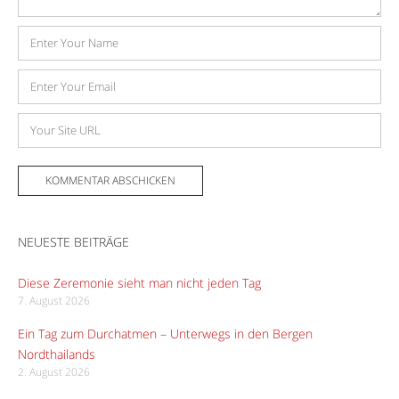
Name
E-
Mail-
Adresse
Website
NEUESTE BEITRÄGE
Diese Zeremonie sieht man nicht jeden Tag
7. August 2026
Ein Tag zum Durchatmen – Unterwegs in den Bergen
Nordthailands
2. August 2026