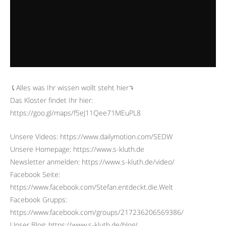
⤹Alles was Ihr wissen wollt steht hier⤵︎
Das Kloster findet Ihr hier:
https://goo.gl/maps/f5eJ11Qee71MEuPL8
Unsere Videos: https://www.dailymotion.com/SEDW
Unsere Homepage: https://www.s-kluth.de
Newsletter anmelden: https://www.s-kluth.de/video/
Facebook Seite:
https://www.facebook.com/Stefan.entdeckt.die.Welt
Facebook Grupps:
https://www.facebook.com/groups/217236206569386/
Unser Blog: https://www.s-kluth.de/blog/