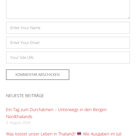
Name
E-
Mail-
Adresse
Website
NEUESTE BEITRÄGE
Ein Tag zum Durchatmen – Unterwegs in den Bergen
Nordthailands
2. August 2026
Was kostet unser Leben in Thailand?
Alle Ausgaben im Juli