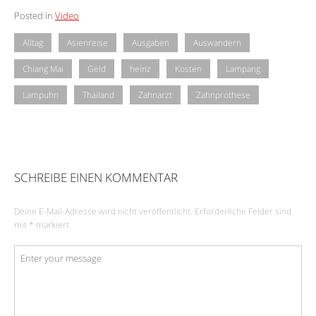
Posted in
Video
Alltag
Asienreise
Ausgaben
Auswandern
Chiang Mai
Geld
heinz
Kosten
Lampang
Lampuhn
Thailand
Zahnarzt
Zahnprothese
SCHREIBE EINEN KOMMENTAR
Deine E-Mail-Adresse wird nicht veröffentlicht.
Erforderliche Felder sind
mit
*
markiert
Kommentar
*