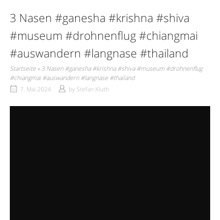
3 Nasen #ganesha #krishna #shiva
#museum #drohnenflug #chiangmai
#auswandern #langnase #thailand
Startseite
»
3 Nasen #ganesha #krishna #shiva #museum #drohnenflug
#chiangmai #auswandern #langnase #thailand
7. Mai 2024
by
Stefan Kluth