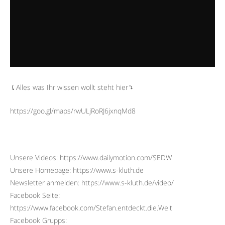
⤹Alles was Ihr wissen wollt steht hier⤵︎
https://goo.gl/maps/rwULjRoRJ6jxnqMd8
Unsere Videos: https://www.dailymotion.com/SEDW
Unsere Homepage: https://www.s-kluth.de
Newsletter anmelden: https://www.s-kluth.de/video/
Facebook Seite:
https://www.facebook.com/Stefan.entdeckt.die.Welt
Facebook Grupps: