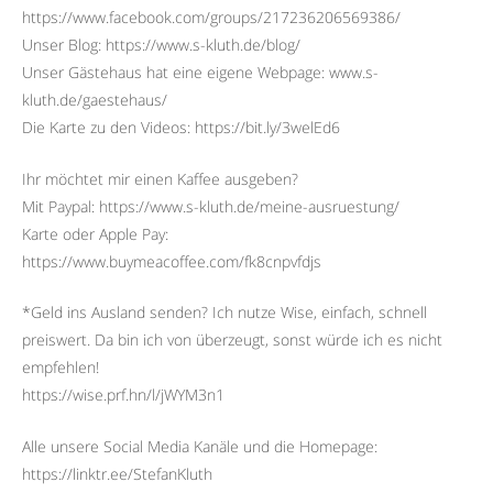
https://www.facebook.com/groups/217236206569386/
Unser Blog: https://www.s-kluth.de/blog/
Unser Gästehaus hat eine eigene Webpage: www.s-
kluth.de/gaestehaus/
Die Karte zu den Videos: https://bit.ly/3welEd6
Ihr möchtet mir einen Kaffee ausgeben?
Mit Paypal: https://www.s-kluth.de/meine-ausruestung/
Karte oder Apple Pay:
https://www.buymeacoffee.com/fk8cnpvfdjs
*Geld ins Ausland senden? Ich nutze Wise, einfach, schnell
preiswert. Da bin ich von überzeugt, sonst würde ich es nicht
empfehlen!
https://wise.prf.hn/l/jWYM3n1
Alle unsere Social Media Kanäle und die Homepage:
https://linktr.ee/StefanKluth