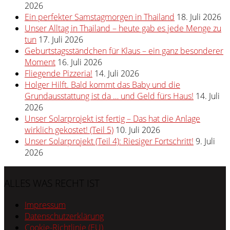
2026
Ein perfekter Samstagmorgen in Thailand
18. Juli 2026
Unser Alltag in Thailand – heute gab es jede Menge zu
tun
17. Juli 2026
Geburtstagsständchen für Klaus – ein ganz besonderer
Moment
16. Juli 2026
Fliegende Pizzeria!
14. Juli 2026
Holger Hilft. Bald kommt das Baby und die
Grundausstattung ist da … und Geld fürs Haus!
14. Juli
2026
Unser Solarprojekt ist fertig – Das hat die Anlage
wirklich gekostet! (Teil 5)
10. Juli 2026
Unser Solarprojekt (Teil 4): Riesiger Fortschritt!
9. Juli
2026
ALLES WAS RECHT IST
Impressum
Datenschutzerklärung
Cookie-Richtlinie (EU)