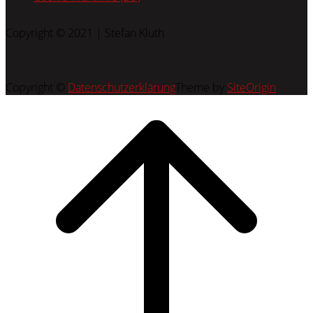
Copyright © 2021 | Stefan Kluth
Copyright ©
Datenschutzerklärung
Theme by
SiteOrigin
Scroll
to
top