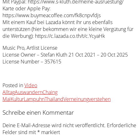
Mit Paypal: https://www.s-kluth.de/meine-ausruestung/
Karte oder Apple Pay:
https://www.buymeacoffee.com/fk8cnpvfdjs
Mit einem Kauf bei Lazada könnt ihr uns ebenfalls
unterstützen (hier bekommen wir eine kleine Vergütung für
die Werbung): https://c.lazada.co.th/t/c.YcyaHk
Music Pro, Artlist License
License Owner – Stefan Kluth 21 Oct 2021 – 20 Oct 2025
License Number – 357615
Posted in
Video
Alltag
Auswandern
Chaing
Mai
Kultur
Lampuhn
Thailand
Verneinung
verstehen
Schreibe einen Kommentar
Deine E-Mail-Adresse wird nicht veröffentlicht.
Erforderliche
Felder sind mit
*
markiert