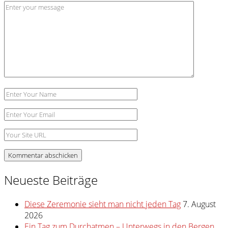
Kommentar
*
Name
E-
Mail-
Website
Adresse
Neueste Beiträge
Diese Zeremonie sieht man nicht jeden Tag
7. August
2026
Ein Tag zum Durchatmen – Unterwegs in den Bergen