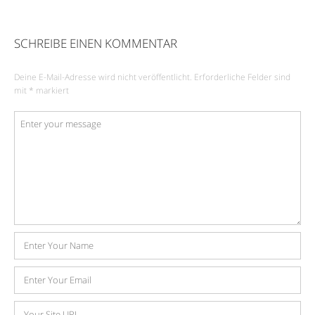
SCHREIBE EINEN KOMMENTAR
Deine E-Mail-Adresse wird nicht veröffentlicht.
Erforderliche Felder sind
mit
*
markiert
Kommentar
*
Name
E-
Mail-
Adresse
Website