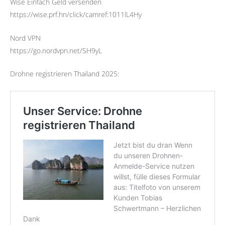
Wise Einfach Geld versenden
https://wise.prf.hn/click/camref:1011lL4Hy
Nord VPN
https://go.nordvpn.net/SH9yL
Drohne registrieren Thailand 2025: