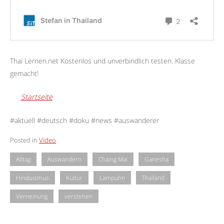
Thai Lernen.net Kostenlos und unverbindlich testen. Klasse
gemacht!
Startseite
#aktuell #deutsch #doku #news #auswanderer
Posted in
Video
Alltag
Auswandern
Chaing Mai
Ganesha
Hinduismus
Kultur
Lampuhn
Thailand
Verneinung
verstehen