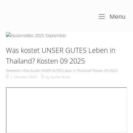
Skip
to
Home
M
Menu
content
Was kostet UNSER GUTES Leben in
Thailand? Kosten 09 2025
Startseite
»
Was kostet UNSER GUTES Leben in Thailand? Kosten 09 2025
2. Oktober 2025
by
Stefan Kluth