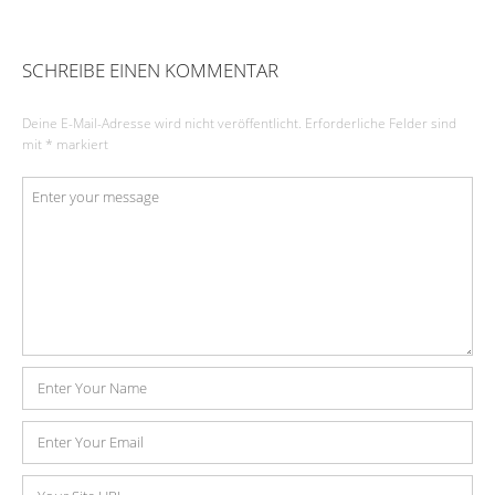
SCHREIBE EINEN KOMMENTAR
Deine E-Mail-Adresse wird nicht veröffentlicht.
Erforderliche Felder sind
mit
*
markiert
Kommentar
*
Name
E-
Mail-
Adresse
Website