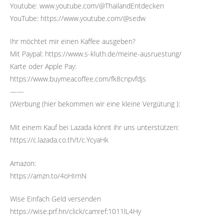
Youtube: www.youtube.com/@ThailandEntdecken
YouTube: https://www.youtube.com/@sedw
Ihr möchtet mir einen Kaffee ausgeben?
Mit Paypal: https://www.s-kluth.de/meine-ausruestung/
Karte oder Apple Pay:
https://www.buymeacoffee.com/fk8cnpvfdjs
——
(Werbung (hier bekommen wir eine kleine Vergütung ):
Mit einem Kauf bei Lazada könnt ihr uns unterstützen:
https://c.lazada.co.th/t/c.YcyaHk
Amazon:
https://amzn.to/4oHIrnN
Wise Einfach Geld versenden
https://wise.prf.hn/click/camref:1011lL4Hy