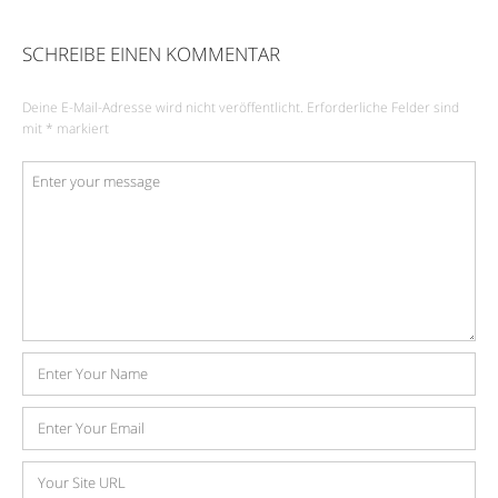
SCHREIBE EINEN KOMMENTAR
Deine E-Mail-Adresse wird nicht veröffentlicht.
Erforderliche Felder sind
mit
*
markiert
Kommentar
*
Name
E-
Mail-
Adresse
Website