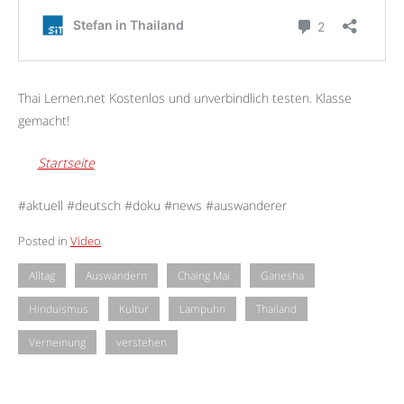
Thai Lernen.net Kostenlos und unverbindlich testen. Klasse
gemacht!
Startseite
#aktuell #deutsch #doku #news #auswanderer
Posted in
Video
Alltag
Auswandern
Chaing Mai
Ganesha
Hinduismus
Kultur
Lampuhn
Thailand
Verneinung
verstehen