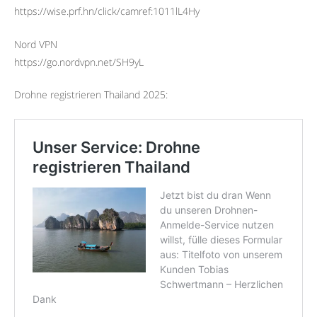
https://wise.prf.hn/click/camref:1011lL4Hy
Nord VPN
https://go.nordvpn.net/SH9yL
Drohne registrieren Thailand 2025: