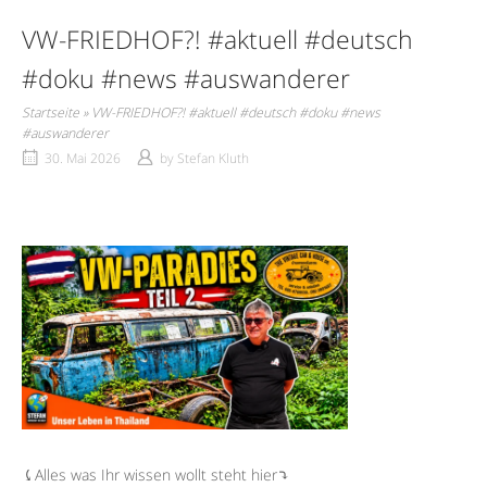
VW-FRIEDHOF?! #aktuell #deutsch
#doku #news #auswanderer
Startseite
»
VW-FRIEDHOF?! #aktuell #deutsch #doku #news
#auswanderer
30. Mai 2026
by
Stefan Kluth
⤹Alles was Ihr wissen wollt steht hier⤵︎