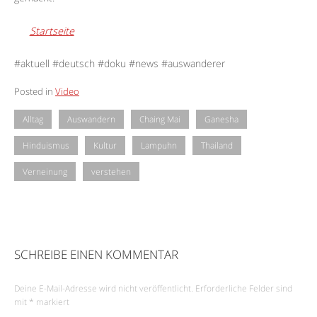
Startseite
#aktuell #deutsch #doku #news #auswanderer
Posted in
Video
Alltag
Auswandern
Chaing Mai
Ganesha
Hinduismus
Kultur
Lampuhn
Thailand
Verneinung
verstehen
SCHREIBE EINEN KOMMENTAR
Deine E-Mail-Adresse wird nicht veröffentlicht.
Erforderliche Felder sind
mit
*
markiert