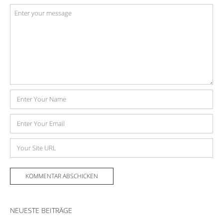
Kommentar
*
Name
E-
Mail-
Adresse
Website
NEUESTE BEITRÄGE